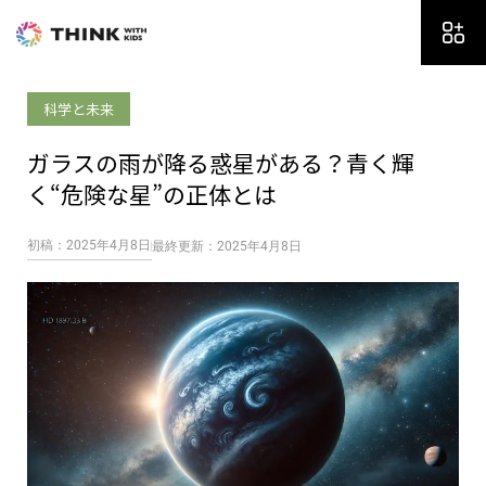
内
容
を
ス
科学と未来
キ
ッ
ガラスの雨が降る惑星がある？青く輝
プ
く“危険な星”の正体とは
初稿：2025年4月8日
最終更新：2025年4月8日