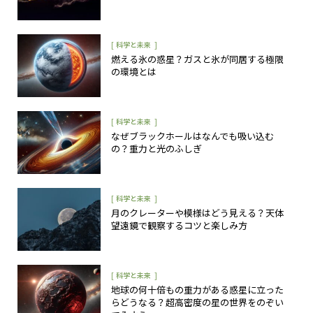
[
]
科学と未来
燃える氷の惑星？ガスと氷が同居する極限
の環境とは
[
]
科学と未来
なぜブラックホールはなんでも吸い込む
の？重力と光のふしぎ
[
]
科学と未来
月のクレーターや模様はどう見える？天体
望遠鏡で観察するコツと楽しみ方
[
]
科学と未来
地球の何十倍もの重力がある惑星に立った
らどうなる？超高密度の星の世界をのぞい