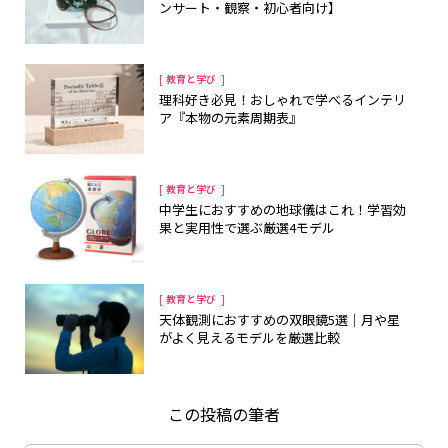
ンサート・観察・初心者向け】
[
]
教育と学び
理科好き必見！おしゃれで学べるインテリ
ア『本物の元素周期表』
[
]
教育と学び
中学生におすすめの地球儀はこれ！学習効
果と実用性で選ぶ厳選4モデル
[
]
教育と学び
天体観測におすすめの双眼鏡5選｜月や星
がよく見えるモデルを厳選比較
この投稿の筆者