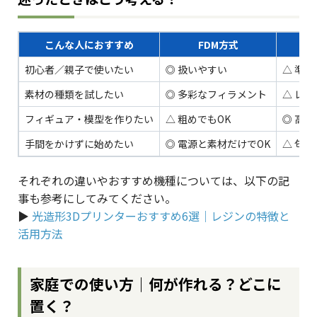
こんな人におすすめ
FDM方式
初心者／親子で使いたい
◎ 扱いやすい
△ 準
素材の種類を試したい
◎ 多彩なフィラメント
△ レ
フィギュア・模型を作りたい
△ 粗めでもOK
◎ 高
手間をかけずに始めたい
◎ 電源と素材だけでOK
△ 匂
それぞれの違いやおすすめ機種については、以下の記
事も参考にしてみてください。
▶︎
光造形3Dプリンターおすすめ6選｜レジンの特徴と
活用方法
家庭での使い方｜何が作れる？どこに
置く？