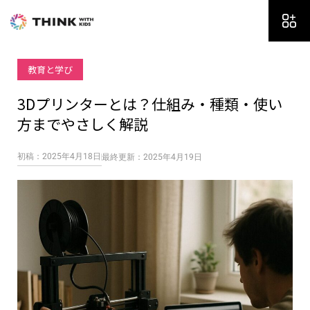
内
容
を
ス
教育と学び
キ
ッ
3Dプリンターとは？仕組み・種類・使い
プ
方までやさしく解説
初稿：2025年4月18日
最終更新：2025年4月19日