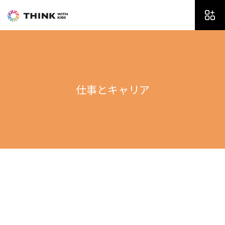
内
容
を
ス
キ
ッ
プ
仕事とキャリア