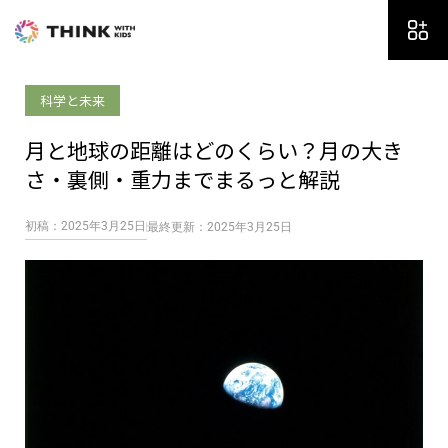
内
容
を
ス
科学と未来
キ
ッ
月と地球の距離はどのくらい？月の大き
プ
さ・裏側・重力までまるっと解説
初稿：2025年3月25日
最終更新：2025年3月25日