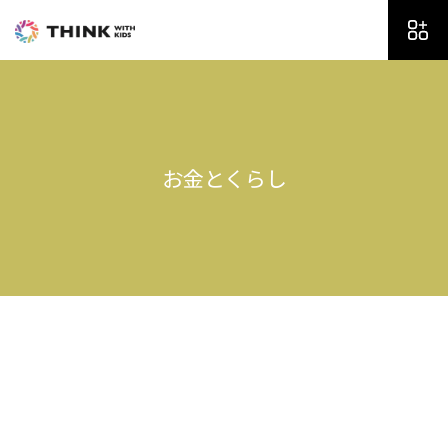
内
容
を
ス
キ
ッ
プ
お金とくらし