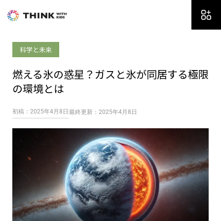
内
容
を
ス
科学と未来
キ
ッ
燃える氷の惑星？ガスと氷が同居する極限
プ
の環境とは
初稿：2025年4月8日
最終更新：2025年4月8日