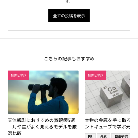
す。
全ての投稿を表示
こちらの記事もおすすめ
教育と学び
教育と学び
天体観測におすすめの双眼鏡5選
本物の金属を手に取ろう
｜月や星がよく見えるモデルを厳
ントキューブで学ぶ元素
選比較
PR
元素
自由研究