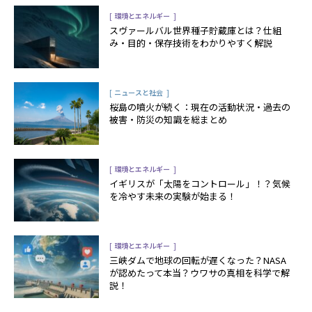
[
]
環境とエネルギー
スヴァールバル世界種子貯蔵庫とは？仕組
み・目的・保存技術をわかりやすく解説
[
]
ニュースと社会
桜島の噴火が続く：現在の活動状況・過去の
被害・防災の知識を総まとめ
[
]
環境とエネルギー
イギリスが「太陽をコントロール」！？気候
を冷やす未来の実験が始まる！
[
]
環境とエネルギー
三峡ダムで地球の回転が遅くなった？NASA
が認めたって本当？ウワサの真相を科学で解
説！