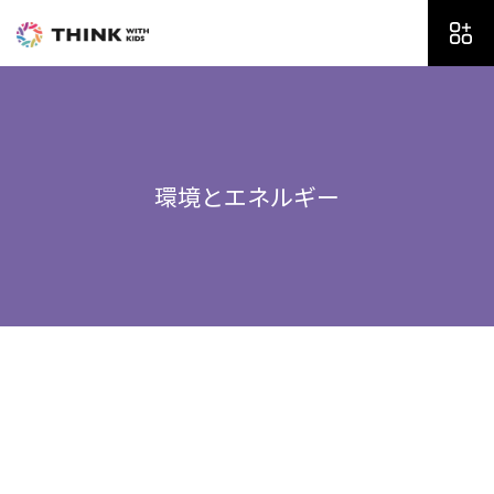
内
容
を
ス
キ
ッ
プ
環境とエネルギー