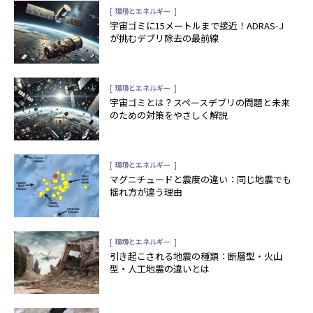
[
]
環境とエネルギー
宇宙ゴミに15メートルまで接近！ADRAS-J
が挑むデブリ除去の最前線
[
]
環境とエネルギー
宇宙ゴミとは？スペースデブリの問題と未来
のための対策をやさしく解説
[
]
環境とエネルギー
マグニチュードと震度の違い：同じ地震でも
揺れ方が違う理由
[
]
環境とエネルギー
引き起こされる地震の種類：断層型・火山
型・人工地震の違いとは