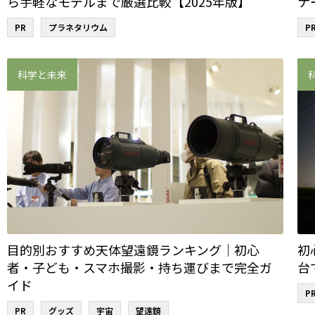
ら手軽なモデルまで厳選比較【2025年版】
ナ
PR
プラネタリウム
P
科学と未来
目的別おすすめ天体望遠鏡ランキング｜初心
初
者・子ども・スマホ撮影・持ち運びまで完全ガ
台
イド
P
PR
グッズ
宇宙
望遠鏡