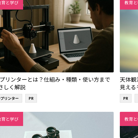
教育と学び
教育と
Dプリンターとは？仕組み・種類・使い方まで
天体観
さしく解説
見える
Dプリンター
PR
PR
教育と学び
教育と