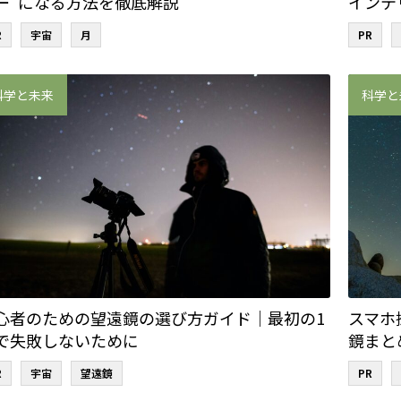
ー”になる方法を徹底解説
インテ
R
宇宙
月
PR
科学と未来
科学と
心者のための望遠鏡の選び方ガイド｜最初の1
スマホ
で失敗しないために
鏡まと
R
宇宙
望遠鏡
PR