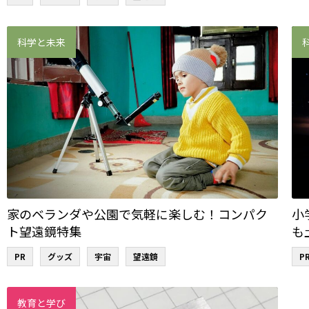
科学と未来
家のベランダや公園で気軽に楽しむ！コンパク
小
ト望遠鏡特集
も
PR
グッズ
宇宙
望遠鏡
P
教育と学び