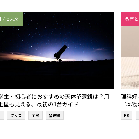
科学と未来
教育と
学生・初心者におすすめの天体望遠鏡は？月
理科好
土星も見える、最初の1台ガイド
『本物
R
グッズ
宇宙
望遠鏡
PR