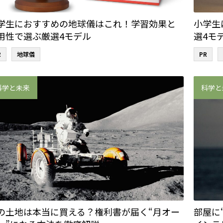
学生におすすめの地球儀はこれ！学習効果と
小学生
用性で選ぶ厳選4モデル
選4モ
R
地球儀
PR
科学と未来
科学と
の土地は本当に買える？権利書が届く“月オー
部屋に