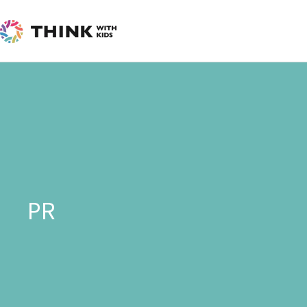
内
容
を
ス
キ
ッ
プ
PR