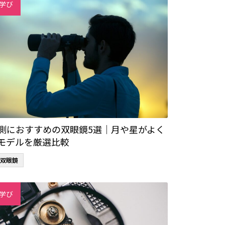
学び
測におすすめの双眼鏡5選｜月や星がよく
モデルを厳選比較
双眼鏡
学び