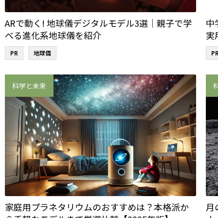
ARで動く! 地球儀デジタルモデル3選｜親子で学
中
べる進化系地球儀を紹介
実
PR
地球儀
P
科学と未来
家庭用プラネタリウムのおすすめは？本格派か
月