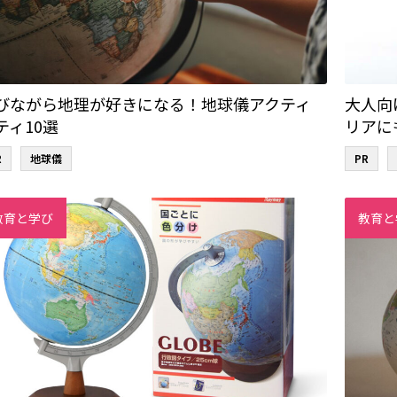
びながら地理が好きになる！地球儀アクティ
大人向
ティ10選
リアに
R
地球儀
PR
教育と学び
教育と