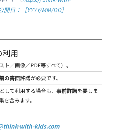
、公開日：［YYYY/MM/DD］
の利用
スト／画像／PDF等すべて）。
前の書面許諾
が必要です。
として利用する場合も、
事前許諾
を要しま
集を含みます。
@think-with-kids.com