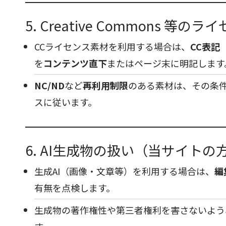
5. Creative Commons 等の
CCライセンス素材を利用する場合は、
CC表記（
を
コンテンツ直下
またはページ末に明記します
NC/ND
など
再利用制限
のある素材は、その条
スに従います。
6. AI生成物の扱い（当サイトの
生成AI（画像・文章等）を利用する場合は、
編
有無を点検します。
生成物の著作権性や第三者権利を害さないよう