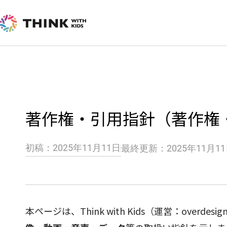
内
容
を
ス
キ
ッ
プ
著作権・引用指針（著作権
初稿：2025年11月11日
最終更新：2025年11月1
本ページは、Think with Kids（運営：over