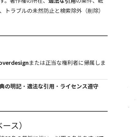
す。著作権の所在、
適法な引用
の条件、転
、トラブルの未然防止と検索除外（削除）
overdesign
または正当な権利者に帰属しま
典の明記
・
適法な引用
・
ライセンス遵守
ベース）