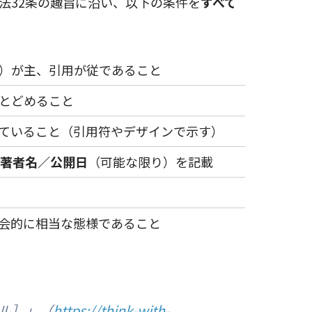
法32条の趣旨に沿い、以下の条件を
すべて
）が主、引用が従であること
とどめること
ていること（引用符やデザインで示す）
／著者名／公開日
（可能な限り）を記載
会的に相当な態様であること
イトル］」（
https://think-with-