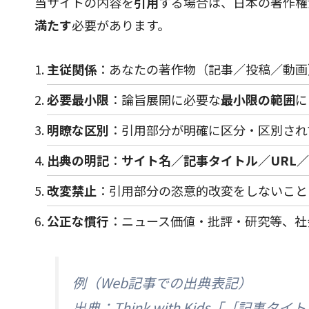
当サイトの内容を
引用
する場合は、日本の著作権
満たす
必要があります。
主従関係
：あなたの著作物（記事／投稿／動画
必要最小限
：論旨展開に必要な
最小限の範囲
に
明瞭な区別
：引用部分が明確に区分・区別され
出典の明記
：
サイト名／記事タイトル／URL
改変禁止
：引用部分の恣意的改変をしないこと
公正な慣行
：ニュース価値・批評・研究等、社
例（Web記事での出典表記）
出典：Think with Kids「［記事タ