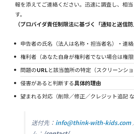
報を添えてご連絡ください。迅速に調査し、相当
す。
（プロバイダ責任制限法に基づく「通知と送信防
申告者の氏名（法人は名称・担当者名）・連絡
権利者（あなた自身が権利者でない場合は権限
問題の
URL
と該当箇所の特定（スクリーンショ
侵害があると判断する
具体的理由
望まれる対応（削除／修正／クレジット追記 
送付先：
info@think-with-kids.com
ム：
/contact/