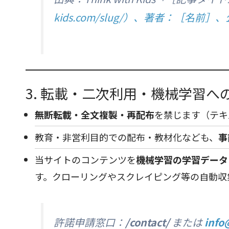
kids.com/slug/）、著者：［名前］
3. 転載・二次利用・機械学習へ
無断転載・全文複製・再配布
を禁じます（テキ
教育・非営利目的での配布・教材化なども、
事
当サイトのコンテンツを
機械学習の学習データ
す。クローリングやスクレイピング等の自動収
許諾申請窓口：
/contact/
または
info