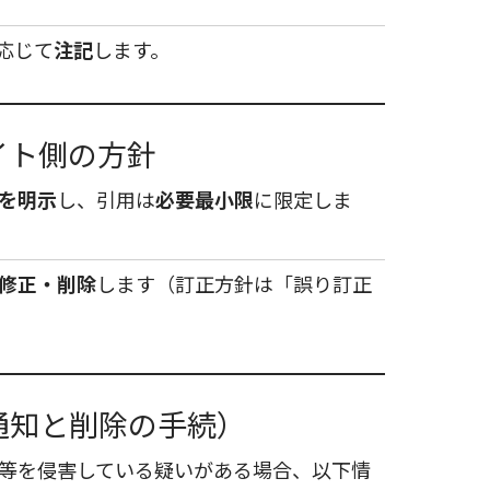
応じて
注記
します。
イト側の方針
を明示
し、引用は
必要最小限
に限定しま
修正・削除
します（訂正方針は「誤り訂正
（通知と削除の手続）
等を侵害している疑いがある場合、以下情