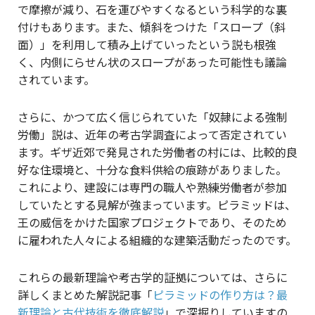
で摩擦が減り、石を運びやすくなるという科学的な裏
付けもあります。また、傾斜をつけた「スロープ（斜
面）」を利用して積み上げていったという説も根強
く、内側にらせん状のスロープがあった可能性も議論
されています。
さらに、かつて広く信じられていた「奴隷による強制
労働」説は、近年の考古学調査によって否定されてい
ます。ギザ近郊で発見された労働者の村には、比較的良
好な住環境と、十分な食料供給の痕跡がありました。
これにより、建設には専門の職人や熟練労働者が参加
していたとする見解が強まっています。ピラミッドは、
王の威信をかけた国家プロジェクトであり、そのため
に雇われた人々による組織的な建築活動だったのです。
これらの最新理論や考古学的証拠については、さらに
詳しくまとめた解説記事「
ピラミッドの作り方は？最
新理論と古代技術を徹底解説
」で深掘りしていますの