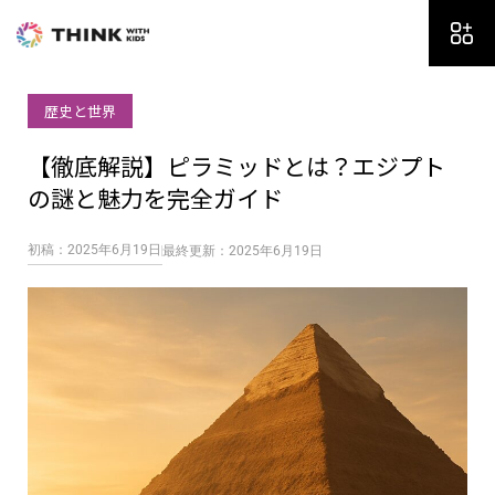
内
容
を
ス
歴史と世界
キ
ッ
【徹底解説】ピラミッドとは？エジプト
プ
の謎と魅力を完全ガイド
初稿：2025年6月19日
最終更新：2025年6月19日