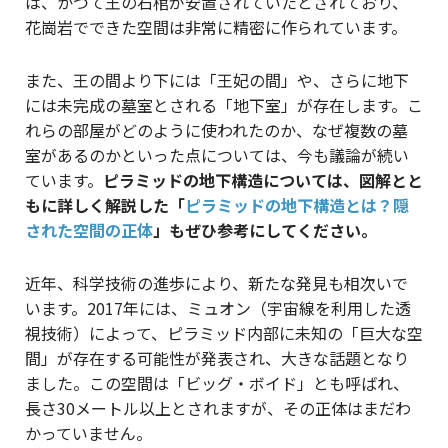
は、かつて王の石棺が安置されていたとされており、
花崗岩でできた空間は非常に精密に作られています。
また、王の間より下には「王妃の間」や、さらに地下
には未完成の墓室とされる「地下室」が存在します。こ
れらの部屋がどのように使われたのか、なぜ複数の墓
室があるのかといった点については、今も議論が続い
ています。
ピラミッドの地下構造については、図解とと
もに詳しく解説した「
ピラミッドの地下構造とは？隠
された空間の正体
」もぜひ参考にしてください。
近年、科学技術の進歩により、新たな発見も相次いで
います。2017年には、ミュオン（宇宙線を利用した透
視技術）によって、ピラミッド内部に未知の「巨大な空
間」が存在する可能性が発表され、大きな話題となり
ました。この空間は「ビッグ・ボイド」とも呼ばれ、
長さ30メートル以上とされますが、その正体はまだわ
かっていません。