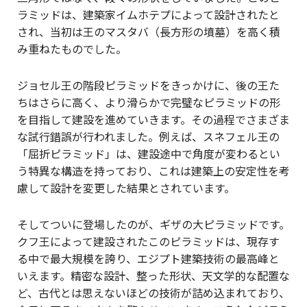
ラミッドは、建築家イムホテプによって設計されたと
され、当初は王のマスタバ（長方形の墳墓）を高く積
み重ねたものでした。
ジョセル王の階段ピラミッドをきっかけに、後の王た
ちはさらに高く、より滑らかで完璧なピラミッドの形
を目指して建設を進めていきます。その過程でさまざま
な試行錯誤が行われました。例えば、スネフェル王の
「屈折ピラミッド」は、建設途中で角度が変わるとい
う特異な構造を持っており、これは建築上の安定性を考
慮して設計を変更した結果とされています。
そしてついに登場したのが、ギザの大ピラミッドです。
クフ王によって建設されたこのピラミッドは、現存す
る中で最大規模を誇り、エジプト建築技術の最高峰と
いえます。精密な設計、整った形状、天文学的な配置な
ど、古代とは思えないほどの技術が詰め込まれており、