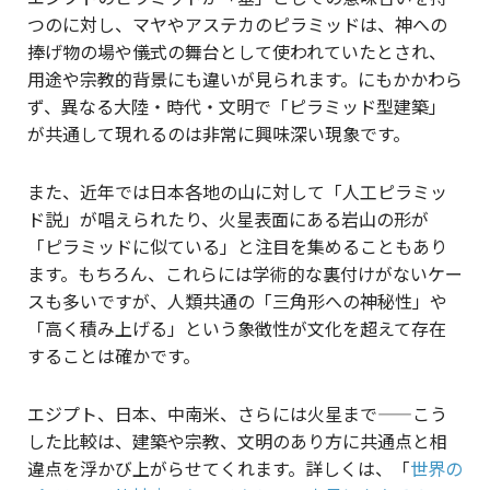
つのに対し、マヤやアステカのピラミッドは、神への
捧げ物の場や儀式の舞台として使われていたとされ、
用途や宗教的背景にも違いが見られます。にもかかわら
ず、異なる大陸・時代・文明で「ピラミッド型建築」
が共通して現れるのは非常に興味深い現象です。
また、近年では日本各地の山に対して「人工ピラミッ
ド説」が唱えられたり、火星表面にある岩山の形が
「ピラミッドに似ている」と注目を集めることもあり
ます。もちろん、これらには学術的な裏付けがないケー
スも多いですが、人類共通の「三角形への神秘性」や
「高く積み上げる」という象徴性が文化を超えて存在
することは確かです。
エジプト、日本、中南米、さらには火星まで——こう
した比較は、建築や宗教、文明のあり方に共通点と相
違点を浮かび上がらせてくれます。詳しくは、「
世界の