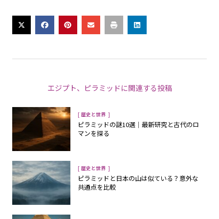
エジプト
、
ピラミッド
に関連する投稿
[
]
歴史と世界
ピラミッドの謎10選｜最新研究と古代のロ
マンを探る
[
]
歴史と世界
ピラミッドと日本の山は似ている？意外な
共通点を比較