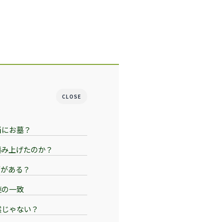
CLOSE
当にお墓？
積み上げたのか？
”がある？
謎の一致
然じゃない？