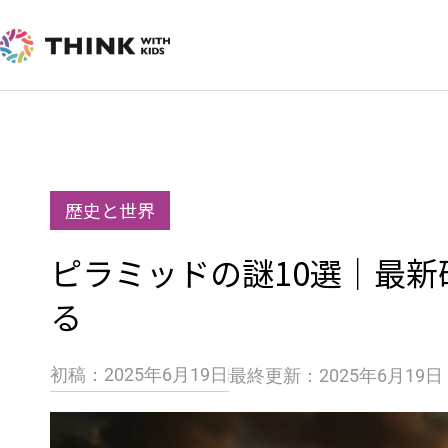
内
容
を
ス
キ
ッ
歴史と世界
プ
ピラミッドの謎10選｜最
る
初稿：2025年6月19日
最終更新：2025年6月19日