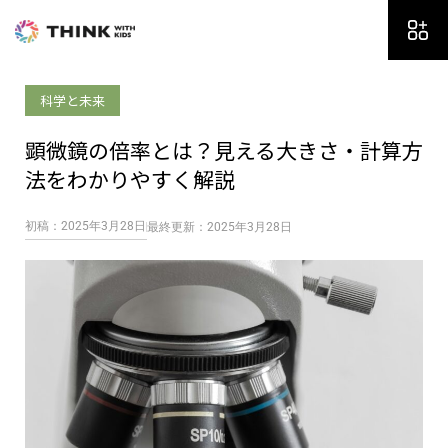
内
容
を
ス
科学と未来
キ
ッ
顕微鏡の倍率とは？見える大きさ・計算方
プ
法をわかりやすく解説
初稿：2025年3月28日
最終更新：2025年3月28日