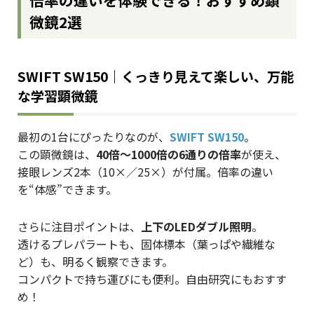
微鏡2選
SWIFT SW150｜くっきり見えて楽しい、万能
な学習顕微鏡
最初の1台にぴったりなのが、
SWIFT SW150
。
この顕微鏡は、
40倍〜1000倍の6通りの倍率
が使え、
接眼レンズ2本（10×／25×）が付属。倍率の違い
を“体感”できます。
さらに注目ポイントは、
上下のLEDダブル照明
。
透けるプレパラートも、固体標本（葉っぱや繊維な
ど）も、明るく観察できます。
コンパクトで持ち運びにも便利。自由研究にもおすす
め！