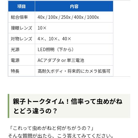
項目
内容
総合倍率
40x / 100x / 250x / 400x / 1000x
接眼レンズ
10×
対物レンズ
4×、10×、40×
光源
LED照明（下から）
電源
ACアダプタ or 単三電池
特長
高耐久ボディ・将来的にカメラ拡張可
親子トークタイム！倍率って虫めがね
とどう違うの？
「これって虫めがねと何がちがうの？」
そんな質問が出たら、こう答えてみてください。