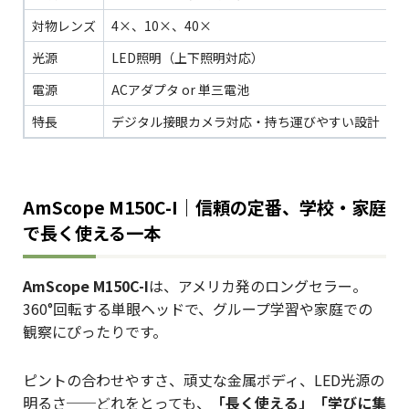
対物レンズ
4×、10×、40×
光源
LED照明（上下照明対応）
電源
ACアダプタ or 単三電池
特長
デジタル接眼カメラ対応・持ち運びやすい設計
AmScope M150C-I｜信頼の定番、学校・家庭
で長く使える一本
AmScope M150C-I
は、アメリカ発のロングセラー。
360°回転する単眼ヘッドで、グループ学習や家庭での
観察にぴったりです。
ピントの合わせやすさ、頑丈な金属ボディ、LED光源の
明るさ──どれをとっても、
「長く使える」「学びに集