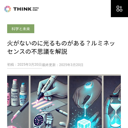
内
容
を
ス
科学と未来
キ
ッ
火がないのに光るものがある？ルミネッ
プ
センスの不思議を解説
初稿：2025年3月20日
最終更新：2025年3月20日