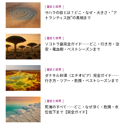
[
]
歴史と世界
サハラの目とは？――どこ・なぜ・大きさ・“ア
トランティス説”の真相まで
[
]
歴史と世界
ソコトラ島完全ガイド——どこ・行き方・治
安・竜血樹・ベストシーズンまで
[
]
歴史と世界
ダナキル砂漠（エチオピア）完全ガイド——
行き方・ツアー・危険・ベストシーズンまで
[
]
歴史と世界
死海のすべて——どこ・なぜ浮く・危険・水
位低下まで【完全ガイド】