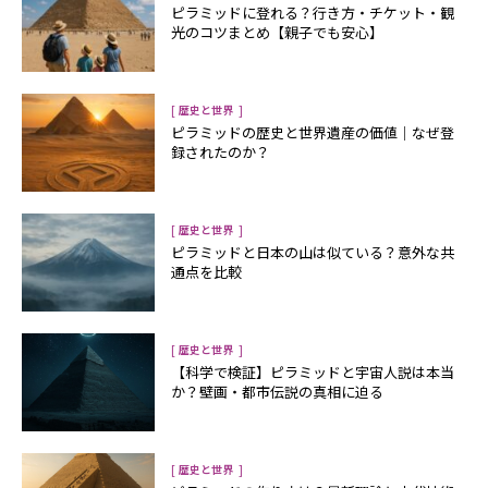
ピラミッドに登れる？行き方・チケット・観
光のコツまとめ【親子でも安心】
[
]
歴史と世界
ピラミッドの歴史と世界遺産の価値｜なぜ登
録されたのか？
[
]
歴史と世界
ピラミッドと日本の山は似ている？意外な共
通点を比較
[
]
歴史と世界
【科学で検証】ピラミッドと宇宙人説は本当
か？壁画・都市伝説の真相に迫る
[
]
歴史と世界