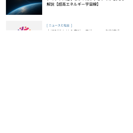
解説【超高エネルギー宇宙線】
[
]
ニュースと社会
夫婦別姓とは？意味・目的・2025年制度化
の行方まで徹底解説
[
]
ニュースと社会
【2025年最新版】夫婦別姓に関する世論調
査の結果まとめ｜賛成派は何割？
[
]
ニュースと社会
今すぐできる夫婦別姓！通称使用や事実婚の
手続き・注意点を徹底ガイド
[
]
ニュースと社会
国際結婚で夫婦別姓はどうなる？外国人との