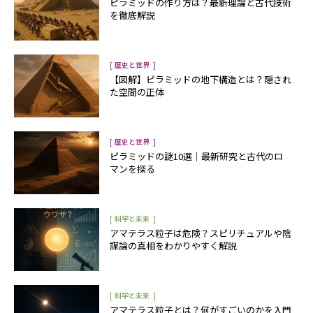
ピラミッドの作り方は？最新理論と古代技術
を徹底解説
[
]
歴史と世界
【図解】ピラミッドの地下構造とは？隠され
た空間の正体
[
]
歴史と世界
ピラミッドの謎10選｜最新研究と古代のロ
マンを探る
[
]
科学と未来
アマテラス粒子は危険？スピリチュアルや陰
謀論の真相をわかりやすく解説
[
]
科学と未来
アマテラス粒子とは？何がすごいのかを入門