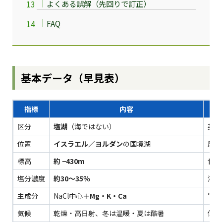
よくある誤解（先回りで訂正）
FAQ
基本データ（早見表）
指標
内容
区分
塩湖
（海ではない）
英：D
位置
イスラエル／ヨルダン
の国境湖
周縁
標高
約 −430m
世界
塩分濃度
約30〜35％
海水
主成分
NaCl中心＋
Mg・K・Ca
“し
気候
乾燥・高日射、冬は温暖・夏は酷暑
低地