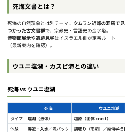
死海文書とは？
死海の自然現象とは別テーマ。
クムラン近郊の洞窟で見
つかった古文書群
で、宗教史・言語史の金字塔。
博物館展示や遺跡見学
はイスラエル側が定番ルート
（最新案内を確認）。
ウユニ塩湖・カスピ海との違い
死海 vs ウユニ塩湖
死海
ウユニ塩湖
タイプ
塩湖（液体）
塩原（固体 crust）
体験
浮遊・入水
／泥パック
鏡張り
（雨期）／幾何学模様（