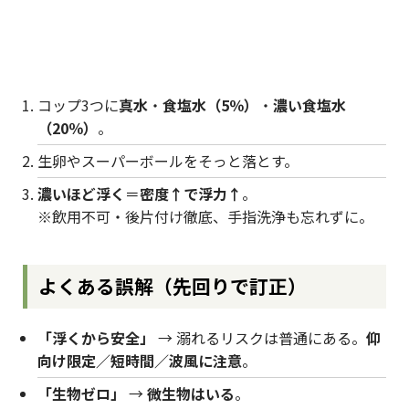
コップ3つに
真水
・
食塩水（5％）
・
濃い食塩水
（20％）
。
生卵やスーパーボールをそっと落とす。
濃いほど浮く
＝
密度↑で浮力↑
。
※飲用不可・後片付け徹底、手指洗浄も忘れずに。
よくある誤解（先回りで訂正）
「浮くから安全」
→ 溺れるリスクは普通にある。
仰
向け限定／短時間／波風に注意
。
「生物ゼロ」
→
微生物はいる
。