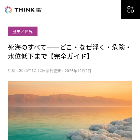
内
容
を
ス
歴史と世界
キ
ッ
死海のすべて——どこ・なぜ浮く・危険・
プ
水位低下まで【完全ガイド】
初稿：2025年12月2日
最終更新：2025年12月2日