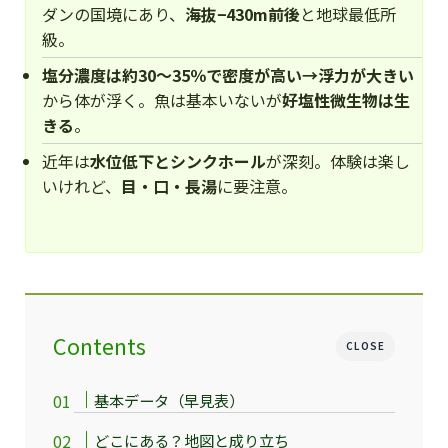
ダンの国境にあり、
海抜−430m前後
と地球最低所
級。
塩分濃度は約30〜35％で密度が高い→浮力が大きい
から体が浮く。魚は基本いないが
好塩性微生物は生
きる
。
近年は
水位低下とシンクホール
が深刻。体験は楽し
いけれど、
目・口・長湯
に要注意。
Contents
CLOSE
基本データ（早見表）
どこにある？地図と成り立ち