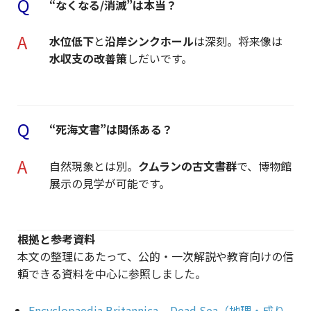
Q
“なくなる/消滅”は本当？
A
水位低下
と
沿岸シンクホール
は深刻。将来像は
水収支の改善策
しだいです。
Q
“死海文書”は関係ある？
A
自然現象とは別。
クムランの古文書群
で、博物館
展示の見学が可能です。
根拠と参考資料
本文の整理にあたって、公的・一次解説や教育向けの信
頼できる資料を中心に参照しました。
Encyclopaedia Britannica – Dead Sea（地理・成り