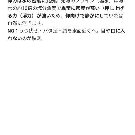
浮力は水の密度に比例
。死海のブライン（塩水）は海
水の約10倍の塩分濃度で
異常に密度が高い
→
押し上げ
る力（浮力）が強い
ため、
仰向けで静かに
していれば
自然に浮きます。
NG
：うつ伏せ・バタ足・顔を水面近くへ。
目や口に入
れない
のが鉄則。