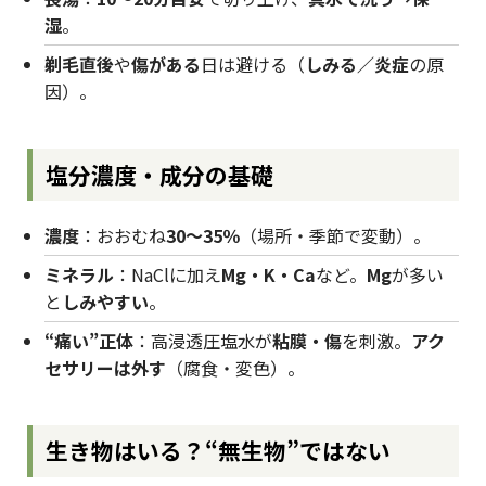
湿
。
剃毛直後
や
傷がある
日は避ける（
しみる／炎症
の原
因）。
塩分濃度・成分の基礎
濃度
：おおむね
30〜35％
（場所・季節で変動）。
ミネラル
：NaClに加え
Mg・K・Ca
など。
Mg
が多い
と
しみやすい
。
“痛い”正体
：高浸透圧塩水が
粘膜・傷
を刺激。
アク
セサリーは外す
（腐食・変色）。
生き物はいる？“無生物”ではない