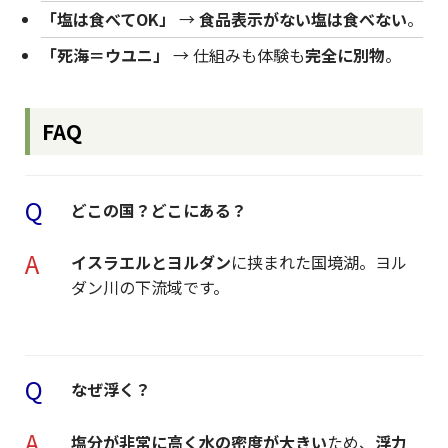
「塩は食べてOK」
→
食品表示がない塩は食べない
。
「死海＝ウユニ」
→ 仕組みも体験も
完全に別物
。
FAQ
Q
どこの国？どこにある？
A
イスラエルとヨルダン
に挟まれた国境湖。ヨル
ダン川の下流域です。
Q
なぜ浮く？
A
塩分が非常に高く水の密度が大きい
ため、
浮力