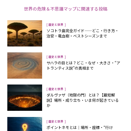
世界の危険＆不思議マップ
に関連する投稿
[
]
歴史と世界
ソコトラ島完全ガイド——どこ・行き方・
治安・竜血樹・ベストシーズンまで
[
]
歴史と世界
サハラの目とは？――どこ・なぜ・大きさ・“ア
トランティス説”の真相まで
[
]
歴史と世界
ダルヴァザ（地獄の門）とは？【最短解
説】場所・成り立ち・いま何が起きている
か
[
]
歴史と世界
ポイントネモとは｜場所・座標・“行け