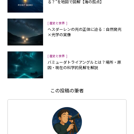
る？”を地図で図解【海の孤点】
[
]
歴史と世界
ヘスダーレンの光の正体に迫る：自然発光
×光学の実像
[
]
歴史と世界
バミューダトライアングルとは？場所・原
因・現在の科学的見解を解説
この投稿の筆者