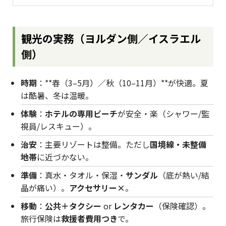
観光の実務（ヨルダン側／イスラエル
側）
時期
：**春（3–5月）／秋（10–11月）**が快適。夏
は酷暑、冬は温暖。
体験
：
ホテルの専用ビーチ
が安全・楽（シャワー/監
視員/レスキュー）。
治安
：主要リゾートは整備。ただし
国境線・未整備
地帯
に近づかない。
準備
：真水・タオル・保湿・
サンダル
（底が熱い/結
晶が痛い）。
アクセサリー×
。
移動
：
公共＋タクシー
or
レンタカー
（保険確認）。
旅行保険は
救援者費用つき
で。