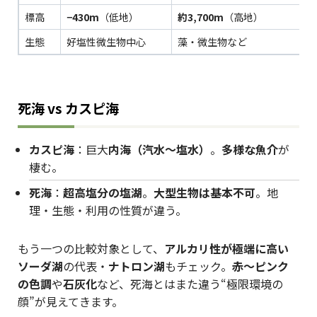
標高
−430m
（低地）
約3,700m
（高地）
生態
好塩性微生物中心
藻・微生物など
死海 vs カスピ海
カスピ海
：巨大
内海（汽水〜塩水）
。
多様な魚介
が
棲む。
死海
：
超高塩分の塩湖
。
大型生物は基本不可
。地
理・生態・利用の性質が違う。
もう一つの比較対象として、
アルカリ性が極端に高い
ソーダ湖
の代表・
ナトロン湖
もチェック。
赤～ピンク
の色調
や
石灰化
など、死海とはまた違う“極限環境の
顔”が見えてきます。