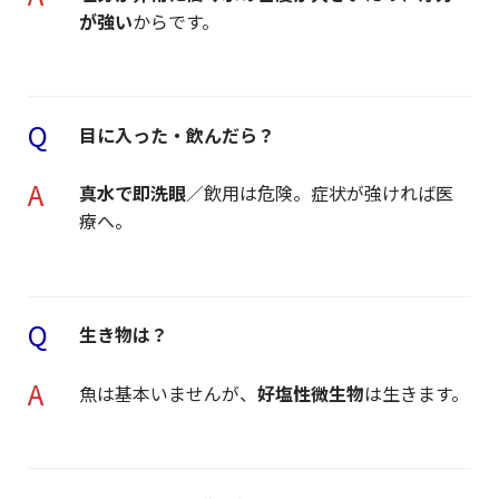
が強い
からです。
Q
目に入った・飲んだら？
A
真水で即洗眼
／飲用は危険。症状が強ければ医
療へ。
Q
生き物は？
A
魚は基本いませんが、
好塩性微生物
は生きます。