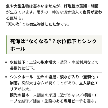
魚や大型生物は基本いません
が、
好塩性の藻類・細菌
が生きています。雨季の一時的な淡水流入で
色調が変わ
る
区域も。
“死の海”でも
微生物はしたたか
です。
死海は“なくなる”？水位低下とシンク
ホール
水位低下
：上流の
取水増大
・蒸発・産業利用などで
長期的に低下
。
シンクホール
：沿岸の
塩層に淡水が入り→空洞化→
崩落
。突然大きな穴が開くことがあり、
立入禁止エ
リア
が拡大。
観光の基本
：未舗装の岸辺に近づかない／
標識・ロ
ープ
を厳守／舗装・施設のある
専用ビーチ
を選ぶ。