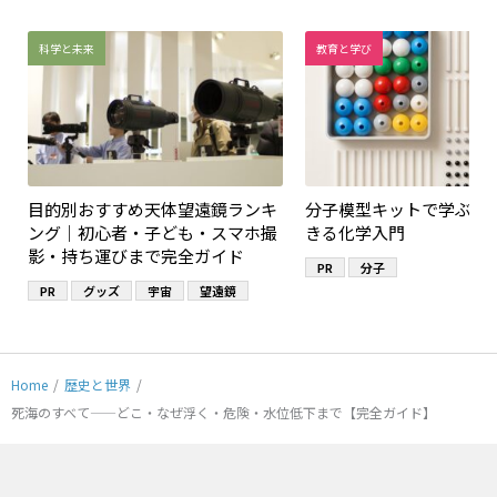
科学と未来
教育と学び
目的別おすすめ天体望遠鏡ランキ
分子模型キットで学ぶ！
ング｜初心者・子ども・スマホ撮
きる化学入門
影・持ち運びまで完全ガイド
PR
分子
PR
グッズ
宇宙
望遠鏡
Home
/
歴史と世界
/
死海のすべて——どこ・なぜ浮く・危険・水位低下まで【完全ガイド】