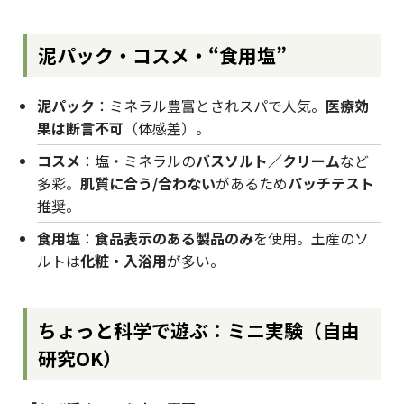
泥パック・コスメ・“食用塩”
泥パック
：ミネラル豊富とされスパで人気。
医療効
果は断言不可
（体感差）。
コスメ
：塩・ミネラルの
バスソルト／クリーム
など
多彩。
肌質に合う/合わない
があるため
パッチテスト
推奨。
食用塩
：
食品表示のある製品のみ
を使用。土産のソ
ルトは
化粧・入浴用
が多い。
ちょっと科学で遊ぶ：ミニ実験（自由
研究OK）