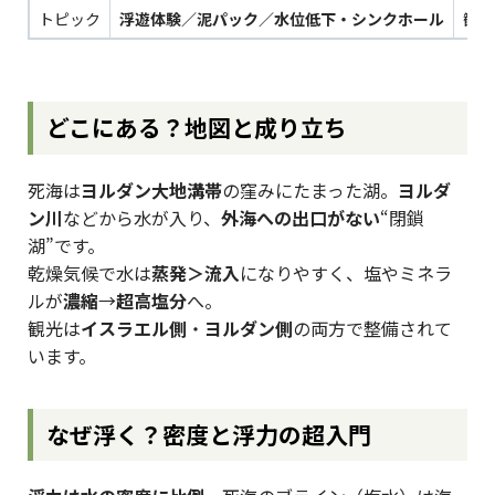
トピック
浮遊体験／泥パック／水位低下・シンクホール
観光
どこにある？地図と成り立ち
死海は
ヨルダン大地溝帯
の窪みにたまった湖。
ヨルダ
ン川
などから水が入り、
外海への出口がない
“閉鎖
湖”です。
乾燥気候で水は
蒸発＞流入
になりやすく、塩やミネラ
ルが
濃縮
→
超高塩分
へ。
観光は
イスラエル側
・
ヨルダン側
の両方で整備されて
います。
なぜ浮く？密度と浮力の超入門