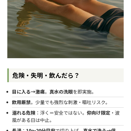
危険・失明・飲んだら？
目に入る→激痛
。
真水の洗眼
を即実施。
飲用厳禁
。少量でも強烈な刺激・嘔吐リスク。
溺れる危険
：浮く＝安全ではない。
仰向け限定
・波
風がある日は中止。
長湯
：
10〜20分目安
で切り上げ、
真水で洗う→保