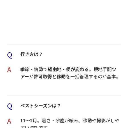
Q
行き方は？
A
季節・情勢で
経由地・便が変わる
。
現地手配ツ
アー
が
許可取得と移動
を一括管理するのが基本。
Q
ベストシーズンは？
A
11〜2月
。暑さ・砂塵が緩み、移動や撮影がしや
すい時期です。