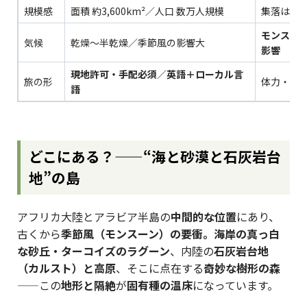
規模感
面積 約3,600km²／人口 数万人規模
集落は海
モンスー
気候
乾燥〜半乾燥／季節風の影響大
影響
現地許可・手配必須
／
英語＋ローカル言
旅の形
体力・適
語
どこにある？——“海と砂漠と石灰岩台
地”の島
アフリカ大陸とアラビア半島の
中間的な位置
にあり、
古くから
季節風（モンスーン）の要衝。海岸の真っ白
な砂丘・ターコイズのラグーン
、内陸の
石灰岩台地
（カルスト）と高原
、そこに点在する
奇妙な樹形の森
——この
地形と隔絶
が
固有種の温床
になっています。