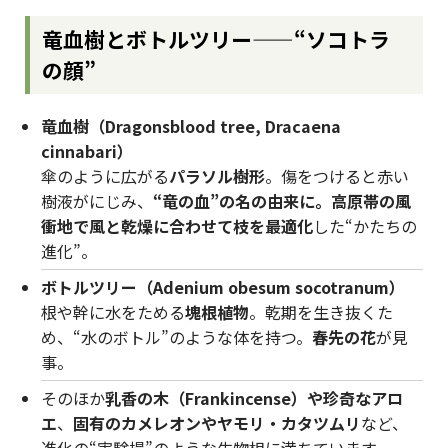
竜血樹とボトルツリー——“ソコトラ
の顔”
竜血樹（Dragonsblood tree, Dracaena
cinnabari）
傘のように広がる
パラソル樹形
。傷をつけると赤い
樹液がにじみ、
“竜の血”の名の由来に。高原帯の風
衝地で風と乾燥に合わせて枝を最適化
した“かたちの
進化”。
ボトルツリー（Adenium obesum socotranum）
根や幹に水をためる
塊根植物
。乾期を生き抜くた
め、“水のボトル”のような体を持つ。
春先の花
が見
事。
そのほか
乳香の木（Frankincense）や珍奇なアロ
エ
、
固有のカメレオンやヤモリ・カタツムリ
など、