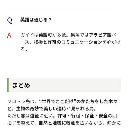
Q
英語は通じる？
A
ガイドは
英語可
が多数。集落では
アラビア語
ベ
ース、
挨拶と許可のコミュニケーション
を心がけ
る。
まとめ
ソコトラ島は、
“世界でここだけ”のかたちをした木々
と、生物の奇妙で美しい適応
が見られる島。
ただし旅は
遠征
に近い。
許可・行程・保全・安全
の四
拍子を整えて、
自然と地域に敬意
を払いながら、静かに