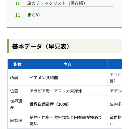
旅のチェックリスト（保存版）
まとめ
基本データ（早見表）
指標
内容
アラビア
所属
イエメン共和国
島）
位置
アラビア海・アフリカ東岸沖
アデン湾
世界遺
世界自然遺産（2008）
生物多様
産
植物・昆虫・爬虫類など
固有率が極めて
竜血樹・ボ
固有種
高い
か