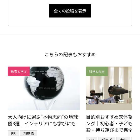
全ての投稿を表示
こちらの記事もおすすめ
教育と学び
科学と未来
大人向けに選ぶ“本物志向”の地球
目的別おすすめ天体望遠
儀3選｜インテリアにも学びにも
ング｜初心者・子ども・
影・持ち運びまで完全ガ
PR
地球儀
PR
グッズ
宇宙
望