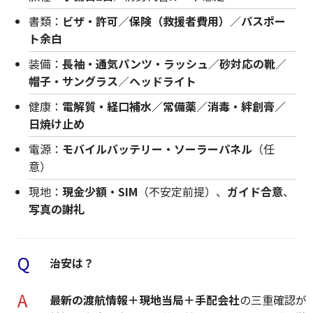
書類：
ビザ・許可
／
保険（救援者費用）
／
パスポー
ト余白
装備：
長袖・通気パンツ・ラッシュ
／
砂対応の靴
／
帽子・サングラス
／
ヘッドライト
健康：
電解質・経口補水／常備薬／消毒・絆創膏／
日焼け止め
電源：
モバイルバッテリー・ソーラーパネル
（任
意）
現地：
現金少額・SIM
（不安定前提）、
ガイド合意
、
写真の謝礼
Q
治安は？
A
最新の渡航情報＋現地当局＋手配会社
の三重確認が