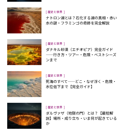
[
]
歴史と世界
ナトロン湖とは？石化する湖の真相・赤い
水の謎・フラミンゴの奇跡を完全解説
[
]
歴史と世界
ダナキル砂漠（エチオピア）完全ガイド
——行き方・ツアー・危険・ベストシーズ
ンまで
[
]
歴史と世界
死海のすべて——どこ・なぜ浮く・危険・
水位低下まで【完全ガイド】
[
]
歴史と世界
ダルヴァザ（地獄の門）とは？【最短解
説】場所・成り立ち・いま何が起きている
か