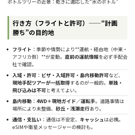
ボトルツリーの近景：乾きに適応した“水のボトル”
行き方（フライトと許可）——“計画
勝ち”の目的地
フライト
：季節や情勢により**運航・経由地（中東・
アフリカ側）**が変動。
直前の運航情報
を必ず手配会
社で確認。
入域・許可
：
ビザ・入域許可・島内移動許可
など、
現地手配ツアーが一括取得
するのが一般的。
単独・
飛び込みは不可
と考えてよい。
島内移動
：
4WD＋現地ガイド／運転手
。道路事情は
場所により未整備、
砂丘・浅瀬走行
あり。
通信・支払い
：通信は不安定、
キャッシュ
は必携。
eSIMや衛星メッセージャーの検討も。