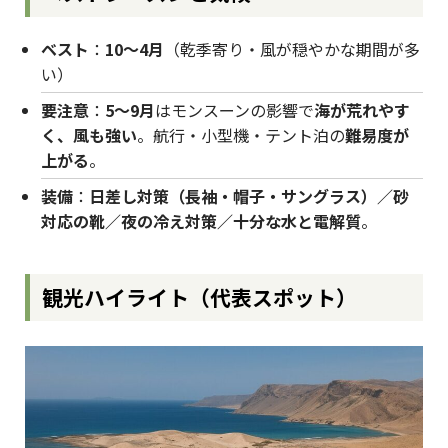
ベスト
：
10〜4月
（乾季寄り・風が穏やかな期間が多
い）
要注意
：
5〜9月
はモンスーンの影響で
海が荒れやす
く、風も強い
。航行・小型機・テント泊の
難易度が
上がる
。
装備
：
日差し対策（長袖・帽子・サングラス）／砂
対応の靴／夜の冷え対策／十分な水と電解質
。
観光ハイライト（代表スポット）