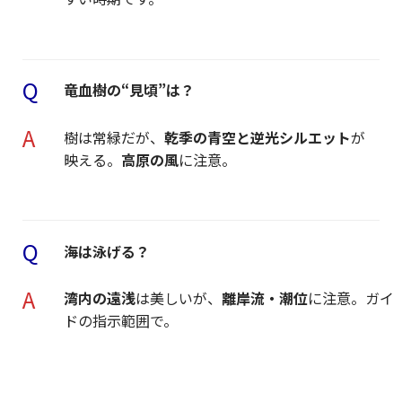
Q
竜血樹の“見頃”は？
A
樹は常緑だが、
乾季の青空と逆光シルエット
が
映える。
高原の風
に注意。
Q
海は泳げる？
A
湾内の遠浅
は美しいが、
離岸流・潮位
に注意。ガイ
ドの指示範囲で。