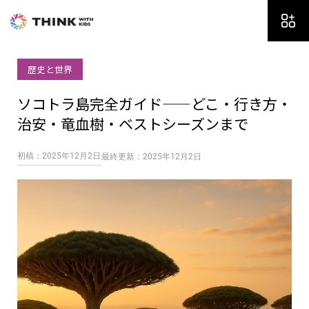
内
容
を
ス
歴史と世界
キ
ッ
ソコトラ島完全ガイド——どこ・行き方・
プ
治安・竜血樹・ベストシーズンまで
初稿：2025年12月2日
最終更新：2025年12月2日