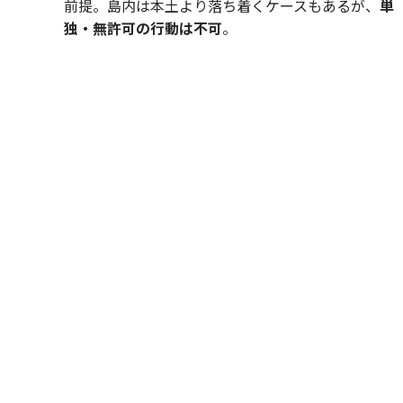
前提。島内は本土より落ち着くケースもあるが、
単
独・無許可の行動は不可
。