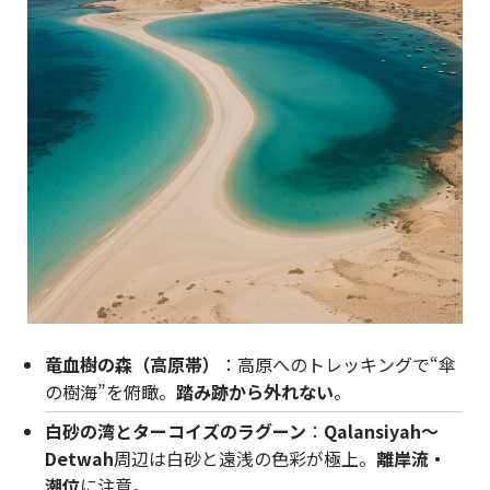
竜血樹の森（高原帯）
：高原へのトレッキングで“傘
の樹海”を俯瞰。
踏み跡から外れない
。
白砂の湾とターコイズのラグーン
：
Qalansiyah〜
Detwah
周辺は白砂と遠浅の色彩が極上。
離岸流・
潮位
に注意。