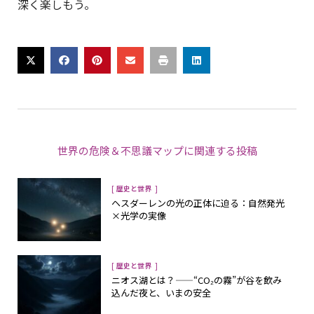
深く楽しもう。
世界の危険＆不思議マップ
に関連する投稿
[
]
歴史と世界
ヘスダーレンの光の正体に迫る：自然発光
×光学の実像
[
]
歴史と世界
ニオス湖とは？——“CO₂の霧”が谷を飲み
込んだ夜と、いまの安全