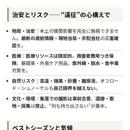
治安とリスク——“遠征”の心構えで
地政・治安
：本土の情勢影響を完全に無視できませ
ん。
最新の渡航情報・現地当局・手配会社
の
三重確
認
を。
医療
：
医療リソースは限定的
。
救援者費用つき保
険
、基礎薬・外傷ケア用品、
紫外線・脱水・食中毒
対策を。
自然リスク
：
高温・強風・砂塵・離岸流
。オフロー
ド・シュノーケルも
自己限界を越えない
。
文化・環境
：
集落での撮影は事前合意
、
遺跡・聖
地・採集
は
禁止
。“何も持ち出さない”が基本。
ベストシーズンと気候