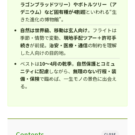
ラゴンブラッドツリー）やボトルツリー（ア
デニウム）など固有種が4割超
といわれる“生
きた進化の博物館”。
自然は世界級、移動は玄人向け
。フライトは
季節・情勢で変動、
現地手配ツアー＋許可手
続き
が前提。
治安・医療・通信
の制約を理解
した人向けの目的地。
ベストは
10〜4月の乾季
。
自然保護とコミュ
ニティに配慮
しながら、
無理のない行程・装
備・保険
で臨めば、一生モノの景色に出会え
る。
Contents
CLOSE