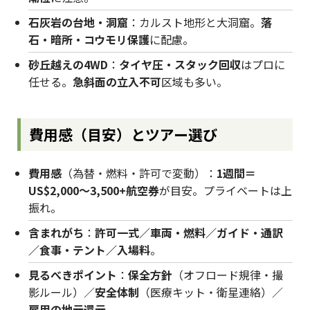
石灰岩の台地・洞窟
：カルスト地形と大洞窟。
落
石・暗所・コウモリ保護
に配慮。
砂丘越えの4WD
：
タイヤ圧・スタック回収
はプロに
任せる。
急斜面の立入不可
区域も多い。
費用感（目安）とツアー選び
費用感
（為替・燃料・許可で変動）：
1週間＝
US$2,000〜3,500+航空券
が目安。プライベートは上
振れ。
含まれがち
：
許可一式／車両・燃料／ガイド・通訳
／食事・テント／入場料
。
見るべきポイント
：
保全方針
（オフロード規律・撮
影ルール）／
安全体制
（医療キット・衛星連絡）／
雇用の地元還元
。