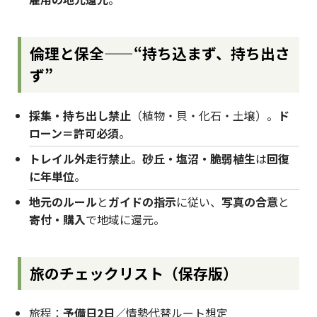
倫理と保全——“持ち込まず、持ち出さ
ず”
採集・持ち出し禁止
（植物・貝・化石・土壌）。
ド
ローン＝許可必須
。
トレイル外走行禁止
。
砂丘・塩沼・脆弱植生
は
回復
に年単位
。
地元のルール
と
ガイドの指示
に従い、
写真の合意
と
寄付・購入
で地域に還元。
旅のチェックリスト（保存版）
旅程：
予備日2日
／情勢代替ルート想定