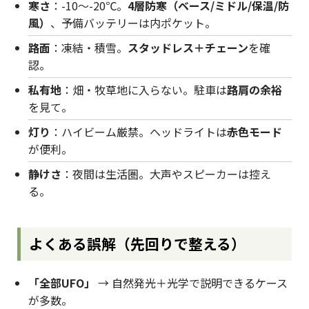
寒さ
：-10〜-20℃。
4層防寒（ベース/ミドル/保温/防
風）
、予備バッテリーは内ポケット。
路面
：凍結・積雪。
スタッドレス＋チェーン
を確
認。
私有地
：畑・牧草地に入らない。駐車は
路肩の余裕
を見て。
灯り
：ハイビーム厳禁。ヘッドライトは
赤色モード
が便利。
静けさ
：夜間は生活圏。大声やスピーカーは控え
る。
よくある誤解（先回りで整える）
「全部UFO」
→ 自然発光＋光学で説明できるケース
が多数。