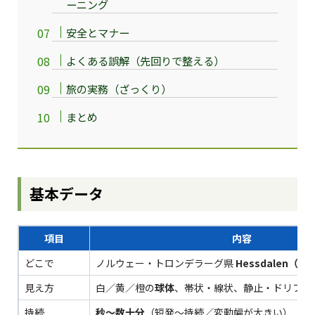
ーニング
安全とマナー
よくある誤解（先回りで整える）
旅の実務（ざっくり）
まとめ
基本データ
項目
内容
どこで
ノルウェー・トロンデラーグ県
Hessdalen
見え方
白／黄／橙の
球体
、帯状・線状、静止・ドリフト
持続
秒〜数十分
（短発～持続／変動幅が大きい）