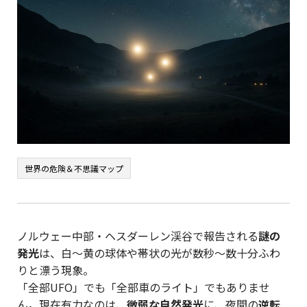
世界の危険＆不思議マップ
ノルウェー中部・ヘスダーレン渓谷で報告される
謎の
発光
は、白〜黄の球体や帯状の光が数秒〜数十分ふわ
りと漂う現象。
「全部UFO」でも「全部車のライト」でもありませ
ん。現在有力なのは、
微弱な自然発光
に、夜間の
逆転