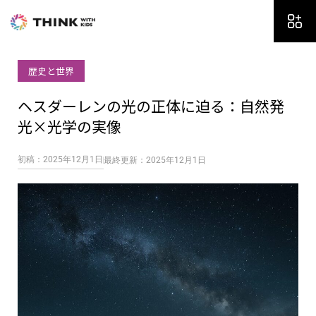
内
容
を
ス
歴史と世界
キ
ッ
ヘスダーレンの光の正体に迫る：自然発
プ
光×光学の実像
初稿：2025年12月1日
最終更新：2025年12月1日