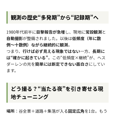
観測の歴史――“多発期”から“記録期”へ
1980年代前半に
目撃報告が急増
し、現地に
常設観測
と
自動撮影
が整備されました。以後は
低頻度（年に数
例〜十数例）ながら継続的に観測
。
つまり、
行けば必ず見える現象ではない
一方、
長期に
は“確かに起きている”
。この“低頻度×継続”が、ヘス
ダーレンの光を
簡単には断定できない面白さ
にしてい
ます。
どう撮る？――“当たる夜”を引き寄せる現
地チューニング
場所
：谷全景＋道路＋集落が入る
固定広角
を1台。もう