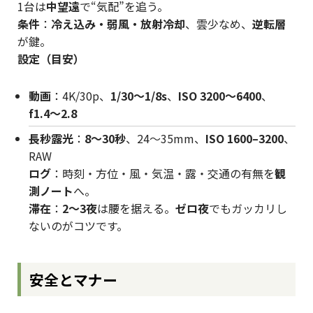
1台は
中望遠
で“気配”を追う。
条件
：
冷え込み・弱風・放射冷却
、雲少なめ、
逆転層
が鍵。
設定（目安）
動画
：4K/30p、
1/30〜1/8s
、
ISO 3200〜6400
、
f1.4〜2.8
長秒露光
：
8〜30秒
、24〜35mm、
ISO 1600–3200
、
RAW
ログ
：時刻・方位・風・気温・露・交通の有無を
観
測ノート
へ。
滞在
：
2〜3夜
は腰を据える。
ゼロ夜
でもガッカリし
ないのがコツです。
安全とマナー