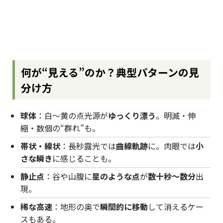
何が“見える”のか？――典型パターンの見
分け方
球体
：白〜黄の点光源が
ゆっくり漂う
。明滅・伸
縮・数個の“群れ”も。
帯状・線状
：長秒露光では
曲線軌跡
に。肉眼では
小
さな瞬き
に感じることも。
静止点
：谷や山腹に
星のような点
が
数十秒〜数分
出
現。
稀な高速
：地形の奥で
瞬間的に移動
して消えるケー
スもある。