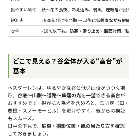
出やすい条件
秋〜冬の
長夜
、
冷え込み
、
弱風
、
逆転層
が出やす
観測史
1980年代に多発期 → 以後は
低頻度ながら継続
（
安全
-10℃以下も。
防寒・滑り止め・路面対策
／私有
どこで見える？――谷全体が入る“高台”が
基本
ヘスダーレンは、ゆるやかな谷と低い山稜がつづく地
形。
谷底〜山腹〜道路〜集落の光
を
一望できる高台
が
おすすめです。視界に人為光を含めると、誤同定（車・
農機・スノーモービル）を避けやすく、後からの検証
もスムーズ。
日中の下見で、
駐車・撮影位置・風の当たり方
を確認
しておきましょう。