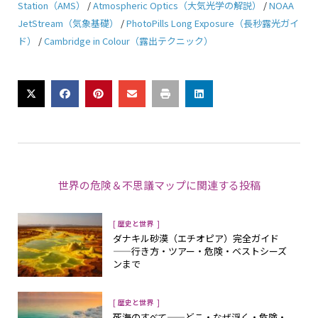
Station（AMS）
/
Atmospheric Optics（大気光学の解説）
/
NOAA
JetStream（気象基礎）
/
PhotoPills Long Exposure（長秒露光ガイ
ド）
/
Cambridge in Colour（露出テクニック）
世界の危険＆不思議マップ
に関連する投稿
[
]
歴史と世界
ダナキル砂漠（エチオピア）完全ガイド
——行き方・ツアー・危険・ベストシーズ
ンまで
[
]
歴史と世界
死海のすべて——どこ・なぜ浮く・危険・