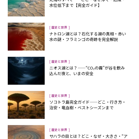
水位低下まで【完全ガイド】
[
]
歴史と世界
ナトロン湖とは？石化する湖の真相・赤い
水の謎・フラミンゴの奇跡を完全解説
[
]
歴史と世界
ニオス湖とは？——“CO₂の霧”が谷を飲み
込んだ夜と、いまの安全
[
]
歴史と世界
ソコトラ島完全ガイド——どこ・行き方・
治安・竜血樹・ベストシーズンまで
[
]
歴史と世界
サハラの目とは？――どこ・なぜ・大きさ・“ア