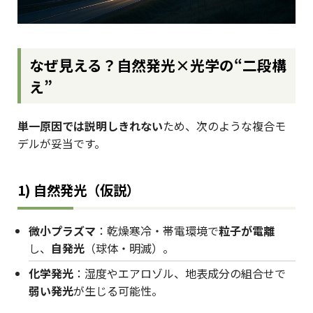
なぜ見える？――自然発光×光学の“二段構
え”
単一原因では説明しきれない
ため、次のような複合モ
デルが妥当です。
1) 自然発光（仮説）
微小プラズマ
：乾燥寒冷・帯電環境で
粒子が電離
し、
自発光
（球体・明滅）。
化学発光
：湿度やエアロゾル、地表成分の組合せで
弱い発光
が生じる可能性。