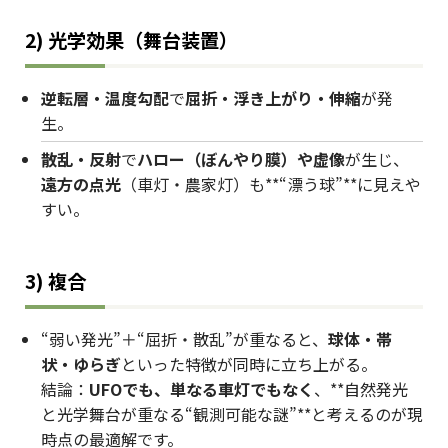
2) 光学効果（舞台装置）
逆転層・温度勾配
で
屈折・浮き上がり・伸縮
が発
生。
散乱・反射
で
ハロー（ぼんやり膜）や虚像
が生じ、
遠方の点光
（車灯・農家灯）も**“漂う球”**に見えや
すい。
3) 複合
“弱い発光”＋“屈折・散乱”が重なると、
球体・帯
状・ゆらぎ
といった特徴が同時に立ち上がる。
結論：
UFOでも、単なる車灯でもなく
、**自然発光
と光学舞台が重なる“観測可能な謎”**と考えるのが現
時点の最適解です。