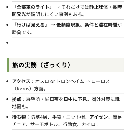
「全部車のライト」
→ それだけでは
静止球体・長時
間発光
が説明しにくい事例もある。
「行けば見える」
→
低頻度現象
。
条件と滞在時間
が
勝負です。
旅の実務（ざっくり）
アクセス
：オスロ or トロンヘイム → ローロス
（Røros）方面。
拠点
：展望所・駐車帯を
日中に下見
。圏外対策に
紙
地図
も。
持ち物
：防寒4層、手袋・ニット帽、
アイゼン
、簡易
チェア、サーモボトル、行動食、カイロ。