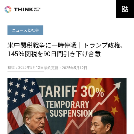
内
容
を
ス
ニュースと社会
キ
ッ
米中関税戦争に一時停戦｜トランプ政権、
プ
145％関税を90日間引き下げ合意
初稿：2025年5月12日
最終更新：2025年5月12日