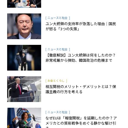
[
]
ニュースと社会
ユン大統領の支持率が急落した理由｜国民
が怒る「3つの失策」
[
]
ニュースと社会
【徹底解説】ユン大統領は何をしたのか？
非常戒厳から弾劾、韓国政治の危機まで
[
]
お金とくらし
相互関税のメリット・デメリットとは？保
護主義の行方を考える
[
]
ニュースと社会
なぜEUは「報復関税」を延期したのか？ア
メリカとの貿易戦争をめぐる静かな駆け引