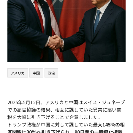
アメリカ
中国
政治
2025年5月12日、アメリカと中国はスイス・ジュネーブ
での高官協議の結果、相互に課していた異常に高い関
税を大幅に引き下げることで合意しました。
トランプ政権が中国に対して課していた
最大145％の相
互関税
は
30％へ引き下げ
られ、
90日間の一時停止措置