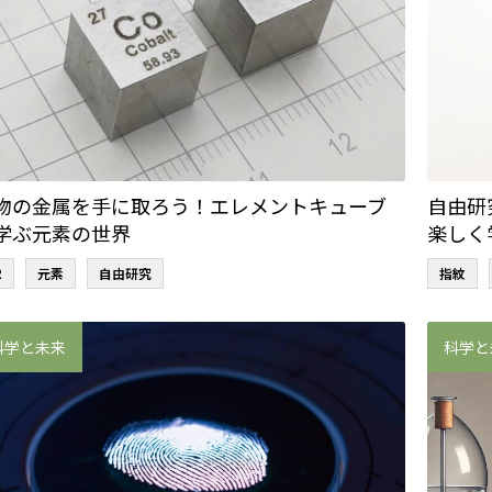
物の金属を手に取ろう！エレメントキューブ
自由研
学ぶ元素の世界
楽しく
R
元素
自由研究
指紋
科学と未来
科学と