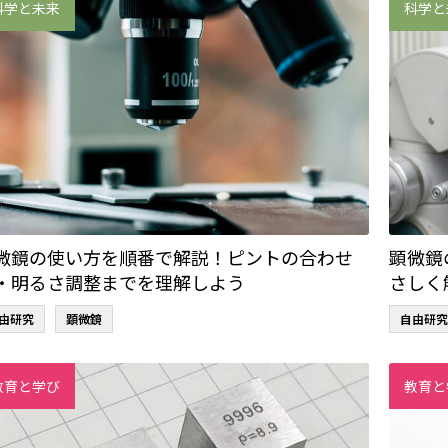
科学と未来
科学と
微鏡の使い方を順番で解説！ピントの合わせ
顕微鏡
・明るさ調整までを理解しよう
さしく
由研究
顕微鏡
自由研究
教育と学び
教育と