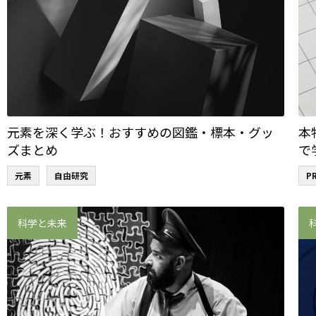
元素を深く学ぶ！おすすめの図鑑・標本・グッ
本
ズまとめ
で
元素
自由研究
P
科学と未来