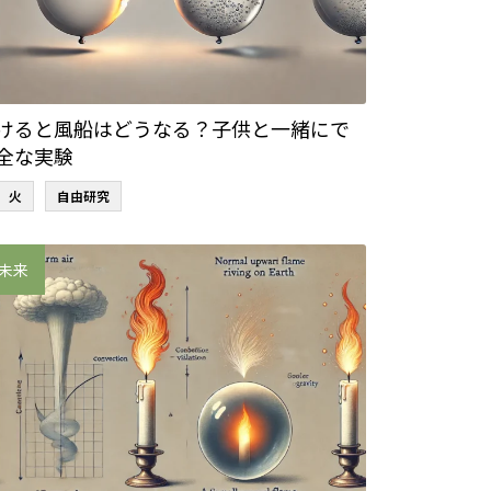
けると風船はどうなる？子供と一緒にで
全な実験
火
自由研究
未来