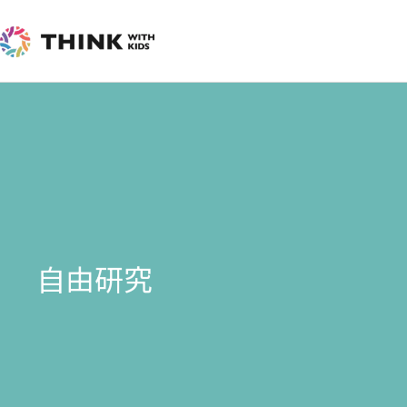
内
容
を
ス
キ
ッ
プ
自由研究