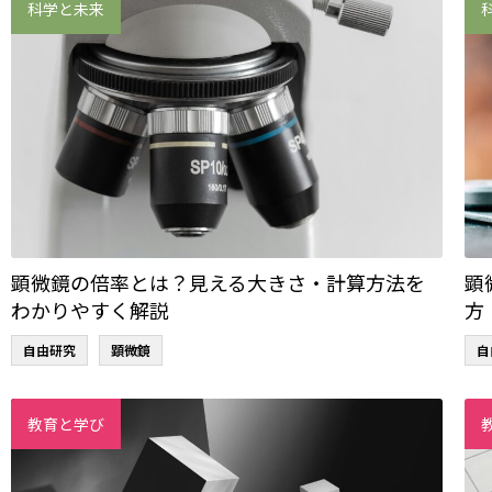
科学と未来
顕微鏡の倍率とは？見える大きさ・計算方法を
顕
わかりやすく解説
方
自由研究
顕微鏡
自
教育と学び