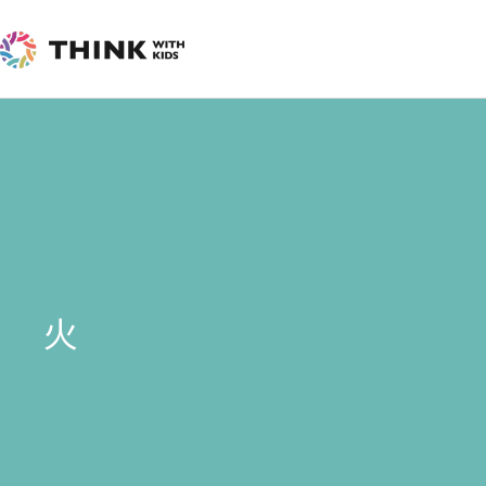
内
容
を
ス
キ
ッ
プ
火