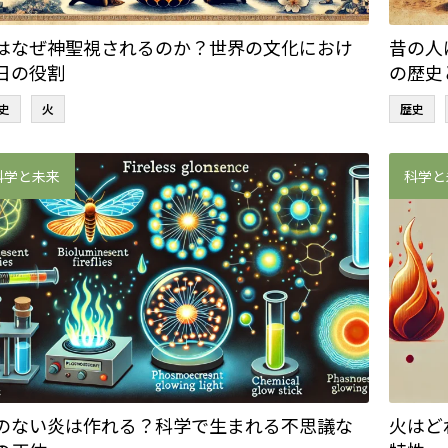
はなぜ神聖視されるのか？世界の文化におけ
昔の人
日の役割
の歴史
史
火
歴史
科学と未来
科学と
のない炎は作れる？科学で生まれる不思議な
火はど