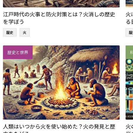
江戸時代の火事と防火対策とは？火消しの歴史
火
を学ぼう
る
歴史
火
歴
歴史と世界
人類はいつから火を使い始めた？火の発見と歴
火