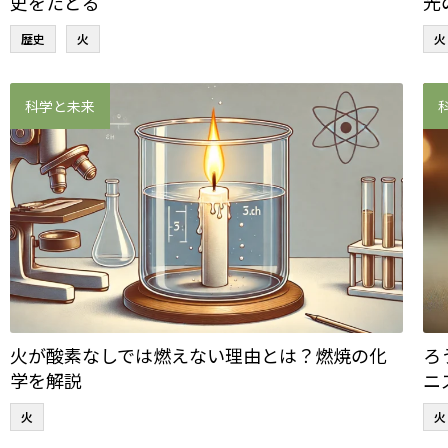
史をたどる
光
歴史
火
火
科学と未来
火が酸素なしでは燃えない理由とは？燃焼の化
ろ
学を解説
ニ
火
火