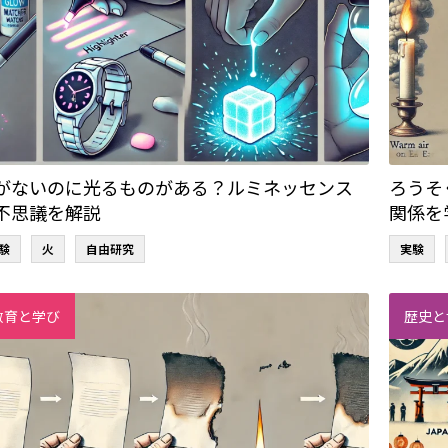
がないのに光るものがある？ルミネッセンス
ろうそ
不思議を解説
関係を
験
火
自由研究
実験
教育と学び
歴史と