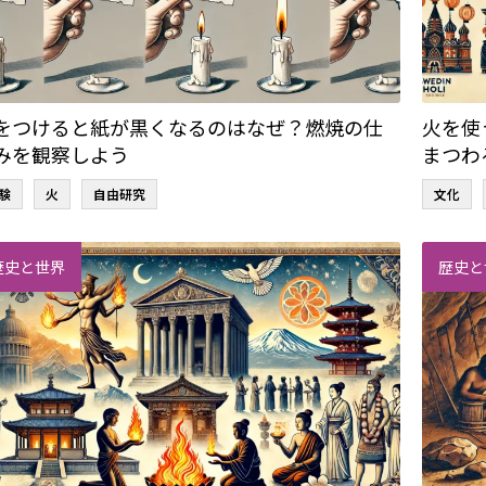
をつけると紙が黒くなるのはなぜ？燃焼の仕
火を使
みを観察しよう
まつわ
験
火
自由研究
文化
歴史と世界
歴史と