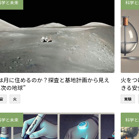
科学と未来
科学と
は月に住めるのか？探査と基地計画から見え
火をつ
“次の地球”
きる安
宙
火
実験
科学と未来
科学と