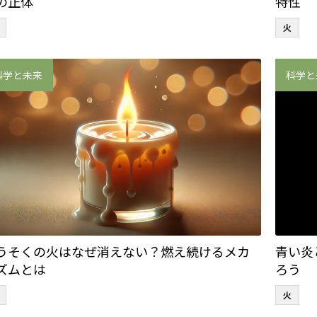
の正体
特性
火
科学と未来
科学と
うそくの火はなぜ消えない？燃え続けるメカ
青い炎
ズムとは
ろう
火