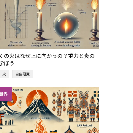
くの火はなぜ上に向かうの？重力と炎の
学ぼう
火
自由研究
世界