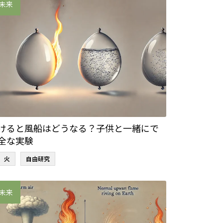
未来
けると風船はどうなる？子供と一緒にで
全な実験
火
自由研究
未来