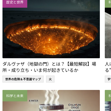
歴史と世界
ダルヴァザ（地獄の門）とは？【最短解説】場
人
所・成り立ち・いま何が起きているか
る
世界の危険＆不思議マップ
火
宇
科学と未来