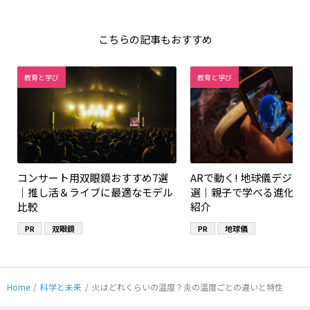
こちらの記事もおすすめ
教育と学び
教育と学び
コンサート用双眼鏡おすすめ7選
ARで動く! 地球儀デジタ
｜推し活＆ライブに最適なモデル
選｜親子で学べる進化系
比較
紹介
PR
双眼鏡
PR
地球儀
Home
/
科学と未来
/
火はどれくらいの温度？炎の温度ごとの違いと特性