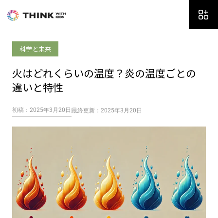
内
容
を
ス
科学と未来
キ
ッ
火はどれくらいの温度？炎の温度ごとの
プ
違いと特性
初稿：2025年3月20日
最終更新：2025年3月20日