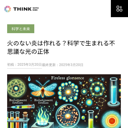
内
容
を
ス
科学と未来
キ
ッ
火のない炎は作れる？科学で生まれる不
プ
思議な光の正体
初稿：2025年3月20日
最終更新：2025年3月20日