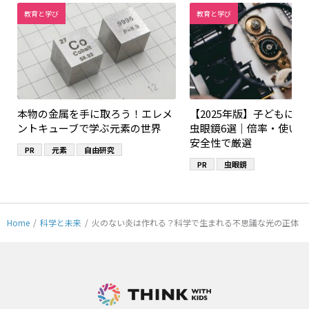
教育と学び
教育と学び
本物の金属を手に取ろう！エレメ
【2025年版】子どもに
ントキューブで学ぶ元素の世界
虫眼鏡6選｜倍率・使い
安全性で厳選
PR
元素
自由研究
PR
虫眼鏡
Home
/
科学と未来
/
火のない炎は作れる？科学で生まれる不思議な光の正体