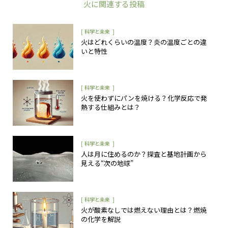
火
に関連する投稿
[
]
科学と未来
火はどれくらいの温度？炎の温度ごとの違
いと特性
[
]
科学と未来
火を使わずにパンを焼ける？化学反応で発
熱する仕組みとは？
[
]
科学と未来
人は月に住めるのか？探査と基地計画から
見える“次の地球”
[
]
科学と未来
火が酸素なしでは燃えない理由とは？燃焼
の化学を解説