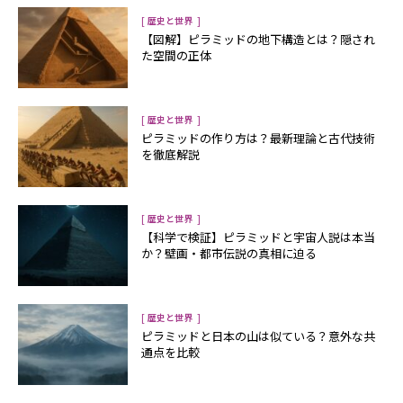
[
]
歴史と世界
【図解】ピラミッドの地下構造とは？隠され
た空間の正体
[
]
歴史と世界
ピラミッドの作り方は？最新理論と古代技術
を徹底解説
[
]
歴史と世界
【科学で検証】ピラミッドと宇宙人説は本当
か？壁画・都市伝説の真相に迫る
[
]
歴史と世界
ピラミッドと日本の山は似ている？意外な共
通点を比較