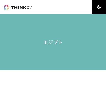
内
容
を
ス
キ
ッ
プ
エジプト