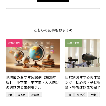
こちらの記事もおすすめ
教育と学び
科学と未来
地球儀のおすすめ10選【2025年
目的別おすすめ天体望遠
版】｜小学生・中学生・大人向け
ング｜初心者・子ども・
の選び方と厳選モデル
影・持ち運びまで完全ガ
PR
まとめ
地球儀
PR
グッズ
宇宙
望