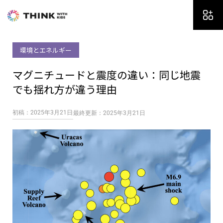
内
容
を
ス
環境とエネルギー
キ
ッ
マグニチュードと震度の違い：同じ地震
プ
でも揺れ方が違う理由
初稿：2025年3月21日
最終更新：2025年3月21日