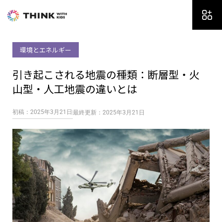
内
容
を
ス
環境とエネルギー
キ
ッ
引き起こされる地震の種類：断層型・火
プ
山型・人工地震の違いとは
初稿：2025年3月21日
最終更新：2025年3月21日