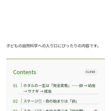
子どもの自然科学への入り口にぴったりの内容です。
Contents
CLOSE
ホタルの一生は「完全変態」──卵 → 幼虫
→ サナギ → 成虫
ステージ①：命の始まりは「卵」
ステージ②：水中で過ごす「幼虫期」──ホ