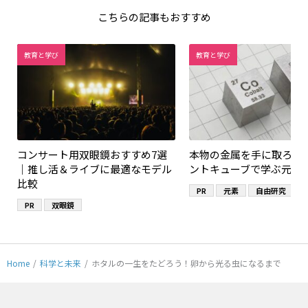
こちらの記事もおすすめ
教育と学び
教育と学び
コンサート用双眼鏡おすすめ7選
本物の金属を手に取ろう
｜推し活＆ライブに最適なモデル
ントキューブで学ぶ元素
比較
PR
元素
自由研究
PR
双眼鏡
Home
/
科学と未来
/
ホタルの一生をたどろう！卵から光る虫になるまで