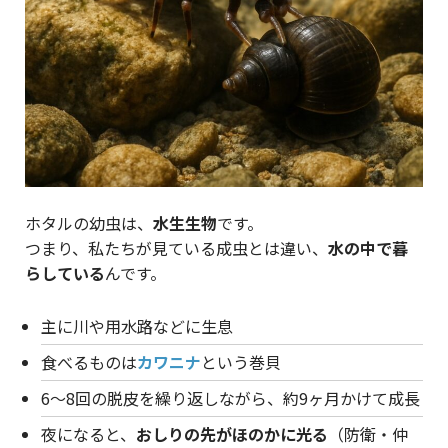
ホタルの幼虫は、
水生生物
です。
つまり、私たちが見ている成虫とは違い、
水の中で暮
らしている
んです。
主に川や用水路などに生息
食べるものは
カワニナ
という巻貝
6〜8回の脱皮を繰り返しながら、約9ヶ月かけて成長
夜になると、
おしりの先がほのかに光る
（防衛・仲