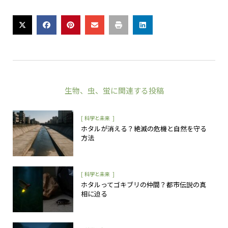
生物
、
虫
、
蛍
に関連する投稿
[
]
科学と未来
ホタルが消える？絶滅の危機と自然を守る
方法
[
]
科学と未来
ホタルってゴキブリの仲間？都市伝説の真
相に迫る