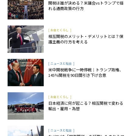
関税は誰が決める？米議会vsトランプで揺
れる通商政策の行方
[
]
お金とくらし
相互関税のメリット・デメリットとは？保
護主義の行方を考える
[
]
ニュースと社会
米中関税戦争に一時停戦｜トランプ政権、
145％関税を90日間引き下げ合意
[
]
お金とくらし
日本経済に何が起こる？相互関税で変わる
輸出・雇用・為替
[
]
ニュースと社会