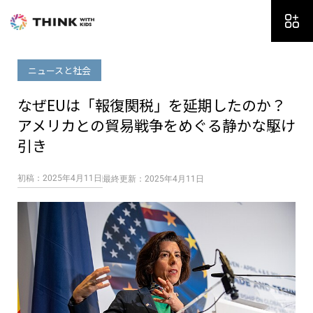
内
容
を
ス
ニュースと社会
キ
ッ
なぜEUは「報復関税」を延期したのか？
プ
アメリカとの貿易戦争をめぐる静かな駆け
引き
初稿：2025年4月11日
最終更新：2025年4月11日