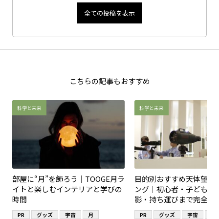
全ての投稿を表示
こちらの記事もおすすめ
科学と未来
科学と未来
部屋に“月”を飾ろう｜TOOGE月ラ
目的別おすすめ天体望遠
イトと楽しむインテリアと学びの
ング｜初心者・子ども・
時間
影・持ち運びまで完全ガ
PR
グッズ
宇宙
月
PR
グッズ
宇宙
望