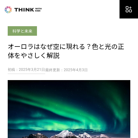
内
容
を
ス
科学と未来
キ
ッ
オーロラはなぜ空に現れる？色と光の正
プ
体をやさしく解説
初稿：2025年3月21日
最終更新：2025年4月3日