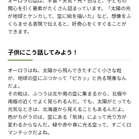
オーロラの話は、宇宙・天気・光・色など、子どもの
関心を引く要素がたくさん詰まっています。「太陽の光
が地球とケンカして、空に絵を描いた」など、想像をふ
くらませる表現で伝えると、好奇心をくすぐることが
できます。
子供にこう話してみよう！
オーロラはね、太陽から飛んできたすごく小さな粒
が、地球の空にぶつかって「ピカッ」と光る現象なん
だよ。
その粒は、ふつうは北や南の空に集まるから、北極や
南極の近くでよく見られるんだ。でも、太陽がとっても
元気なときは、北海道から見えることもあるんだよ。
色がちがうのは、空にある「気体」によって光り方が
変わるからなんだ。緑や赤や青に光る空って、すごくロ
マンチックだよね。