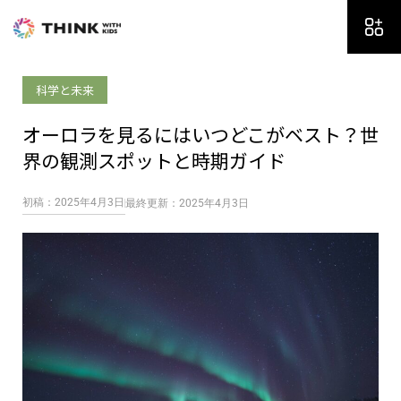
内
容
を
ス
科学と未来
キ
ッ
オーロラを見るにはいつどこがベスト？世
プ
界の観測スポットと時期ガイド
初稿：2025年4月3日
最終更新：2025年4月3日