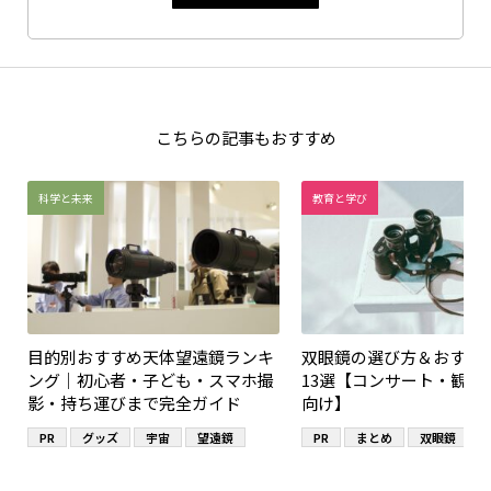
こちらの記事もおすすめ
科学と未来
教育と学び
目的別おすすめ天体望遠鏡ランキ
双眼鏡の選び方＆おすす
ング｜初心者・子ども・スマホ撮
13選【コンサート・観察
影・持ち運びまで完全ガイド
向け】
PR
グッズ
宇宙
望遠鏡
PR
まとめ
双眼鏡