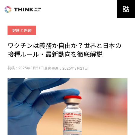
内
容
を
ス
健康と医療
キ
ッ
ワクチンは義務か自由か？世界と日本の
プ
接種ルール・最新動向を徹底解説
初稿：2025年3月21日
最終更新：2025年3月21日