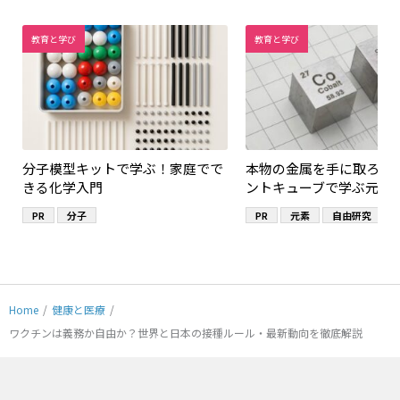
教育と学び
教育と学び
分子模型キットで学ぶ！家庭でで
本物の金属を手に取ろう
きる化学入門
ントキューブで学ぶ元素
PR
分子
PR
元素
自由研究
Home
/
健康と医療
/
ワクチンは義務か自由か？世界と日本の接種ルール・最新動向を徹底解説