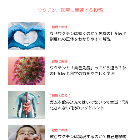
ワクチン
、
医療
に関連する投稿
[
]
健康と医療
なぜワクチンは効くのか？免疫の仕組みと
副反応の正体をわかりやすく解説
[
]
健康と医療
ワクチンと「自己免疫」ってどう違う？体
の仕組みと科学の力をやさしく学ぶ
[
]
健康と医療
ガムを飲み込んではいけないって本当？“消
化されない”説のウソとホント
[
]
健康と医療
飲むワクチンは実現するのか？自己増殖型