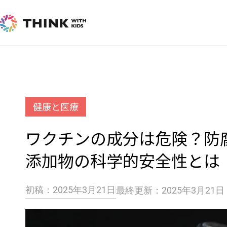
内
容
を
ス
キ
ッ
健康と医療
プ
ワクチンの成分は危険？防
添加物の科学的安全性とは
初稿：2025年3月21日
最終更新：2025年3月21日