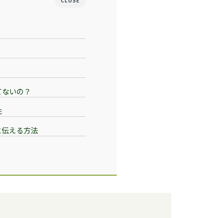
CLOSE
？
？
？
てないの？
性
に伝える方法