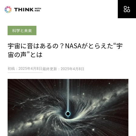
内
容
を
ス
科学と未来
キ
ッ
宇宙に音はあるの？NASAがとらえた“宇
プ
宙の声”とは
初稿：2025年4月8日
最終更新：2025年4月8日