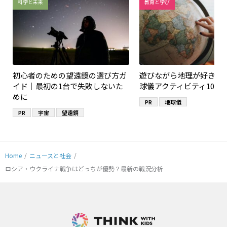
科学と未来
教育と学び
初心者のための望遠鏡の選び方ガ
遊びながら地理が好きに
イド｜最初の1台で失敗しないた
球儀アクティビティ10選
めに
PR
地球儀
PR
宇宙
望遠鏡
Home
/
ニュースと社会
/
ロシア・ウクライナ戦争はどっちが優勢？最新の戦況分析