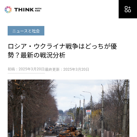
内
容
を
ス
ニュースと社会
キ
ッ
ロシア・ウクライナ戦争はどっちが優
プ
勢？最新の戦況分析
初稿：2025年3月20日
最終更新：2025年3月20日