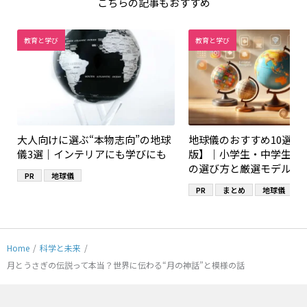
こちらの記事もおすすめ
教育と学び
教育と学び
大人向けに選ぶ“本物志向”の地球
地球儀のおすすめ10選【2
儀3選｜インテリアにも学びにも
版】｜小学生・中学生・
の選び方と厳選モデル
PR
地球儀
PR
まとめ
地球儀
Home
/
科学と未来
/
月とうさぎの伝説って本当？世界に伝わる“月の神話”と模様の話