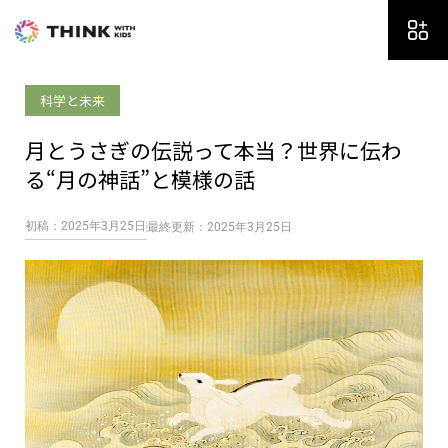
内
容
を
ス
科学と未来
キ
ッ
月とうさぎの伝説って本当？世界に伝わ
プ
る“月の神話”と模様の話
初稿：2025年3月25日
最終更新：2025年3月25日