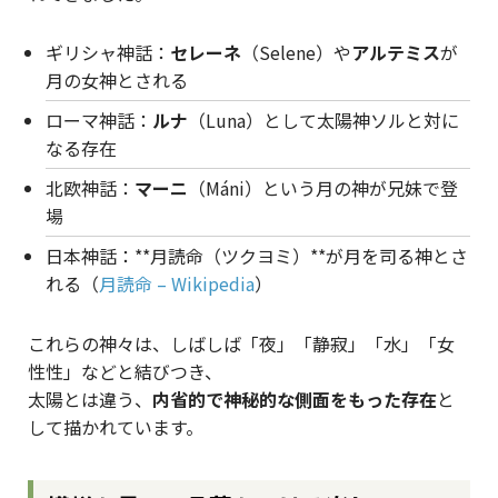
ギリシャ神話：
セレーネ
（Selene）や
アルテミス
が
月の女神とされる
ローマ神話：
ルナ
（Luna）として太陽神ソルと対に
なる存在
北欧神話：
マーニ
（Máni）という月の神が兄妹で登
場
日本神話：**月読命（ツクヨミ）**が月を司る神とさ
れる（
月読命 – Wikipedia
）
これらの神々は、しばしば「夜」「静寂」「水」「女
性性」などと結びつき、
太陽とは違う、
内省的で神秘的な側面をもった存在
と
して描かれています。