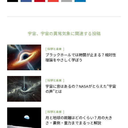
宇宙
、
宇宙の異常気象
に関連する投稿
[
]
科学と未来
ブラックホールでは時間が止まる？相対性
理論をやさしく学ぼう
[
]
科学と未来
宇宙に音はあるの？NASAがとらえた“宇宙
の声”とは
[
]
科学と未来
月と地球の距離はどのくらい？月の大き
さ・裏側・重力までまるっと解説