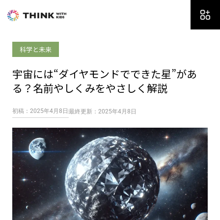
内
容
を
ス
科学と未来
キ
ッ
宇宙には“ダイヤモンドでできた星”があ
プ
る？名前やしくみをやさしく解説
初稿：2025年4月8日
最終更新：2025年4月8日