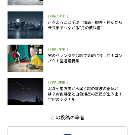
[
]
科学と未来
月をまるごと学ぶ｜知識・観察・神話から
未来までつながる“月の教科書”
[
]
科学と未来
家のベランダや公園で気軽に楽しむ！コン
パクト望遠鏡特集
[
]
科学と未来
北斗七星方向から届く謎の電波の正体と
は？赤色矮星と白色矮星の連星が生み出す
宇宙のシグナル
この投稿の筆者