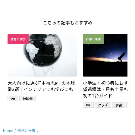
こちらの記事もおすすめ
教育と学び
科学と未来
大人向けに選ぶ“本物志向”の地球
小学生・初心者におすす
儀3選｜インテリアにも学びにも
望遠鏡は？月も土星も見
初の1台ガイド
PR
地球儀
PR
グッズ
宇宙
望
Home
/
科学と未来
/