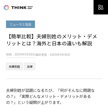
内
容
を
ス
ニュースと社会
キ
ッ
【簡単比較】夫婦別姓のメリット・デメ
プ
リットとは？海外と日本の違いも解説
初稿：2025年5月30日
最終更新：2025年5月30日
夫婦別姓
法律
夫婦別姓が話題になるたび、「何がそんなに問題な
の？」「実際どんなメリット・デメリットがある
の？」という疑問が上がります。