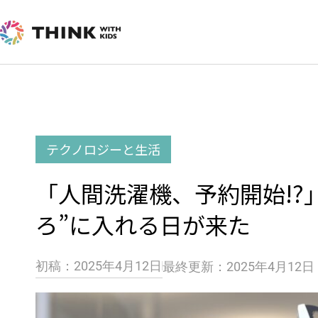
内
容
を
ス
キ
ッ
テクノロジーと生活
プ
「人間洗濯機、予約開始!?
ろ”に入れる日が来た
初稿：2025年4月12日
最終更新：2025年4月12日