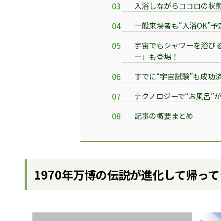
入浴しながらココロの状態
一般来場者も“入浴OK”予
宇宙でもシャワーを浴び
ー」も登場！
すでに“宇宙試験”も成功
テクノロジーで“お風呂”
記事の概要まとめ
1970年万博の伝説が進化して帰って