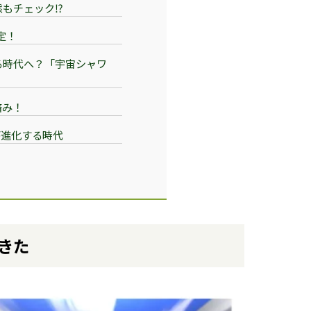
もチェック⁉︎
定！
る時代へ？「宇宙シャワ
済み！
が進化する時代
きた