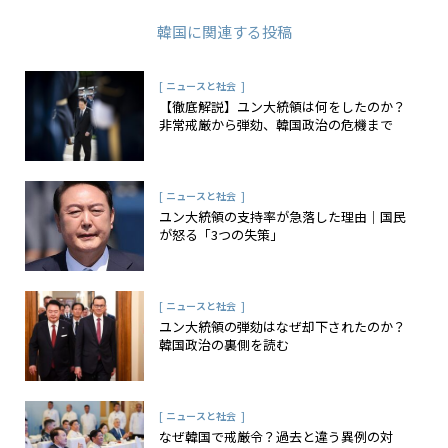
韓国
に関連する投稿
[
]
ニュースと社会
【徹底解説】ユン大統領は何をしたのか？
非常戒厳から弾劾、韓国政治の危機まで
[
]
ニュースと社会
ユン大統領の支持率が急落した理由｜国民
が怒る「3つの失策」
[
]
ニュースと社会
ユン大統領の弾劾はなぜ却下されたのか？
韓国政治の裏側を読む
[
]
ニュースと社会
なぜ韓国で戒厳令？過去と違う異例の対