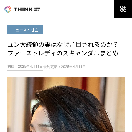
内
容
を
ス
ニュースと社会
キ
ッ
ユン大統領の妻はなぜ注目されるのか？
プ
ファーストレディのスキャンダルまとめ
初稿：2025年4月11日
最終更新：2025年4月11日