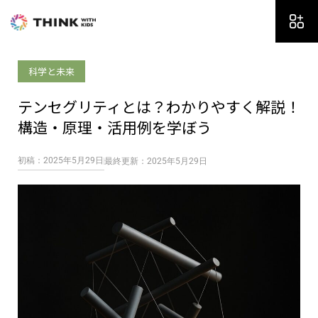
内
容
を
ス
科学と未来
キ
ッ
テンセグリティとは？わかりやすく解説！
プ
構造・原理・活用例を学ぼう
初稿：2025年5月29日
最終更新：2025年5月29日