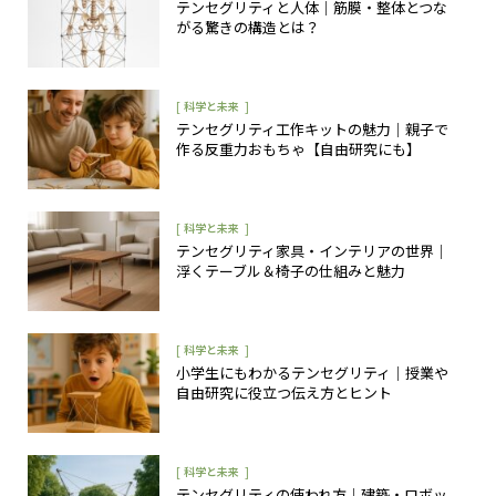
テンセグリティと人体｜筋膜・整体とつな
がる驚きの構造とは？
[
]
科学と未来
テンセグリティ工作キットの魅力｜親子で
作る反重力おもちゃ【自由研究にも】
[
]
科学と未来
テンセグリティ家具・インテリアの世界｜
浮くテーブル＆椅子の仕組みと魅力
[
]
科学と未来
小学生にもわかるテンセグリティ｜授業や
自由研究に役立つ伝え方とヒント
[
]
科学と未来
テンセグリティの使われ方｜建築・ロボッ