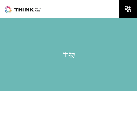
内
容
を
ス
キ
ッ
プ
生物