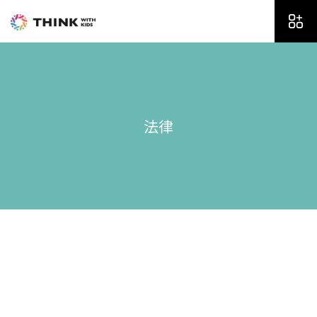
内
容
を
ス
キ
ッ
プ
法律