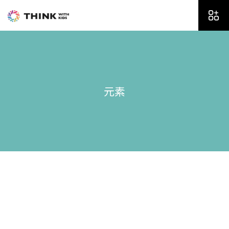
内
容
を
ス
キ
ッ
プ
元素