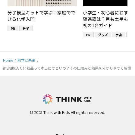
分子模型キットで学ぶ！家庭でで
小学生・初心者におすす
きる化学入門
望遠鏡は？月も土星も見
初の1台ガイド
PR
分子
PR
グッズ
宇宙
望
Home
/
科学と未来
/
iPS細胞入り化粧品って本当にすごいの？その仕組みと効果を分かりやすく解説
© 2025 Think with Kids All rights reserved.