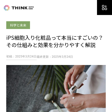
内
容
を
ス
科学と未来
キ
ッ
iPS細胞入り化粧品って本当にすごいの？
プ
その仕組みと効果を分かりやすく解説
初稿：2025年3月24日
最終更新：2025年3月24日