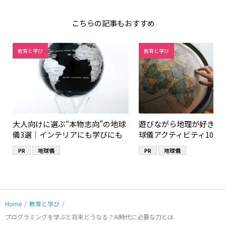
こちらの記事もおすすめ
教育と学び
教育と学び
大人向けに選ぶ“本物志向”の地球
遊びながら地理が好きに
儀3選｜インテリアにも学びにも
球儀アクティビティ10選
PR
地球儀
PR
地球儀
Home
/
教育と学び
/
プログラミングを学ぶと将来どうなる？AI時代に必要な力とは