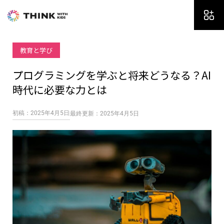
内
容
を
ス
教育と学び
キ
ッ
プログラミングを学ぶと将来どうなる？AI
プ
時代に必要な力とは
初稿：2025年4月5日
最終更新：2025年4月5日