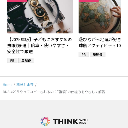
【2025年版】子どもにおすすめの
遊びながら地理が好きに
虫眼鏡6選｜倍率・使いやすさ・
球儀アクティビティ10選
安全性で厳選
PR
地球儀
PR
虫眼鏡
Home
/
科学と未来
/
DNAはどうやってコピーされるの？“複製”の仕組みをやさしく解説