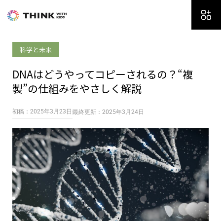
内
容
を
ス
科学と未来
キ
ッ
DNAはどうやってコピーされるの？“複
プ
製”の仕組みをやさしく解説
初稿：2025年3月23日
最終更新：2025年3月24日