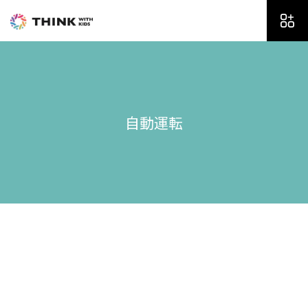
内
容
を
ス
キ
ッ
プ
自動運転