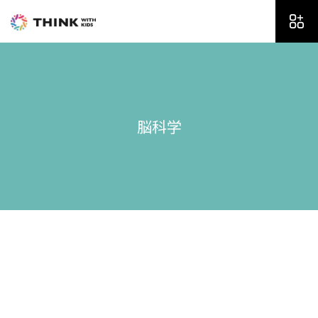
内
容
を
ス
キ
ッ
プ
脳科学