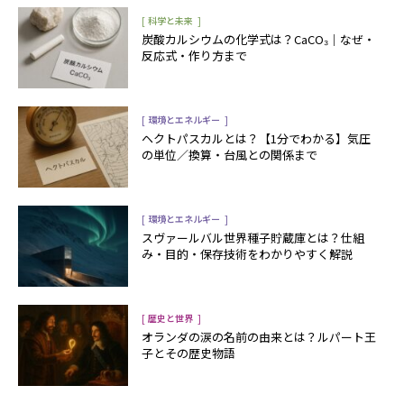
[
]
科学と未来
炭酸カルシウムの化学式は？CaCO₃｜なぜ・
反応式・作り方まで
[
]
環境とエネルギー
ヘクトパスカルとは？【1分でわかる】気圧
の単位／換算・台風との関係まで
[
]
環境とエネルギー
スヴァールバル世界種子貯蔵庫とは？仕組
み・目的・保存技術をわかりやすく解説
[
]
歴史と世界
オランダの涙の名前の由来とは？ルパート王
子とその歴史物語