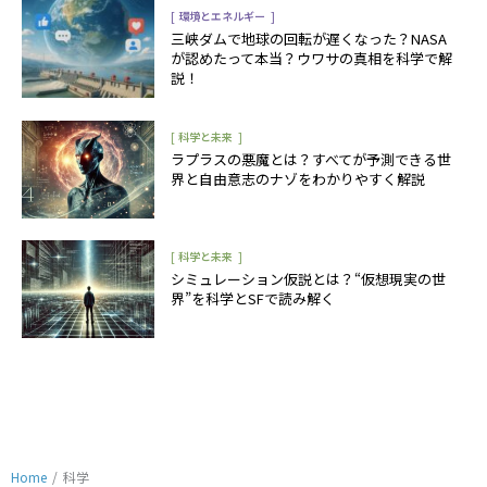
[
]
環境とエネルギー
三峡ダムで地球の回転が遅くなった？NASA
が認めたって本当？ウワサの真相を科学で解
説！
[
]
科学と未来
ラプラスの悪魔とは？すべてが予測できる世
界と自由意志のナゾをわかりやすく解説
[
]
科学と未来
シミュレーション仮説とは？“仮想現実の世
界”を科学とSFで読み解く
Home
/
科学