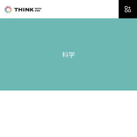
内
容
を
ス
キ
ッ
プ
科学