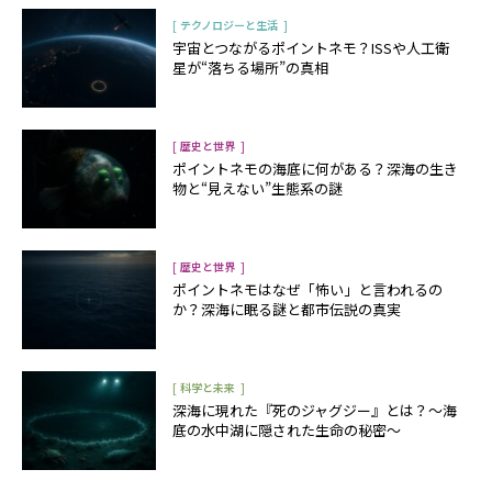
[
]
テクノロジーと生活
宇宙とつながるポイントネモ？ISSや人工衛
星が“落ちる場所”の真相
[
]
歴史と世界
ポイントネモの海底に何がある？深海の生き
物と“見えない”生態系の謎
[
]
歴史と世界
ポイントネモはなぜ「怖い」と言われるの
か？深海に眠る謎と都市伝説の真実
[
]
科学と未来
深海に現れた『死のジャグジー』とは？〜海
底の水中湖に隠された生命の秘密〜