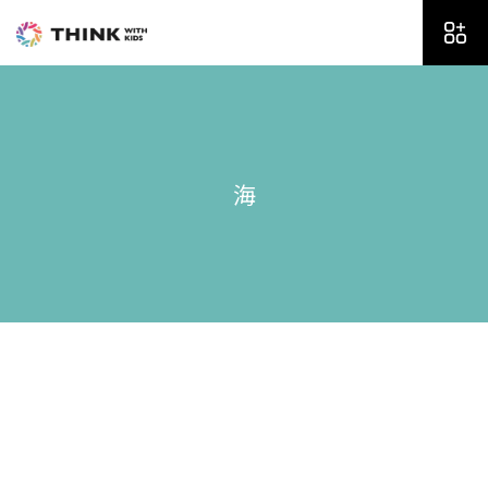
内
容
を
ス
キ
ッ
プ
海